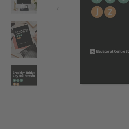
Item
1
of
4