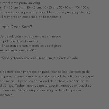
:
Papel mate premium 240g
s:
21×30 cm (A4), 30×40 cm, 40×50 cm, 50×70 cm, 70×100 cm
Se vende por separado (disponible en roble, negro y blanco)
ión:
Impresión sostenible en Escandinavia
elegir Dear Sam?
 de devolución - prueba en casa sin riesgo
 rápida 2-4 días laborables
ión sostenible con materiales ecológicos
 escandinavo desde 2016
iración y diseño único en Dear Sam, tu tienda de arte
s pósters están impresos en papel blanco liso Multidesign de
un papel sin recubrimiento de alta calidad de la fábrica de papel
 en Francia. El papel es de calidad de archivo, es decir, no se
 el tiempo. Todos nuestros pósters están impresos en papel con
ambientales FSC y la etiqueta ecológica de la UE para la
sponsable.