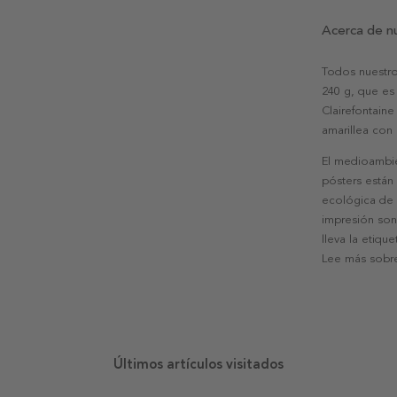
Acerca de n
Todos nuestro
240 g, que es 
Clairefontaine
amarillea con
El medioambie
pósters están
ecológica de l
impresión son
lleva la etiqu
Lee más sobre
Últimos artículos visitados