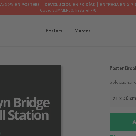
A: 30% EN PÓSTERS ┃ DEVOLUCIÓN EN 30 DÍAS ┃ ENTREGA EN 2–7 
Code: SUMMER30
, hasta el 7/8
Pósters
Marcos
Poster Brook
Seleccionar 
21 x 30 c
A