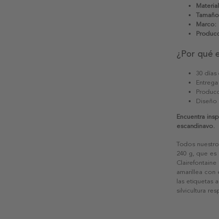
Material
Tamaño
Marco:
Producc
¿Por qué 
30 días
Entrega
Producc
Diseño
Encuentra insp
escandinavo.
Todos nuestro
240 g, que es 
Clairefontaine
amarillea con
las etiquetas 
silvicultura re