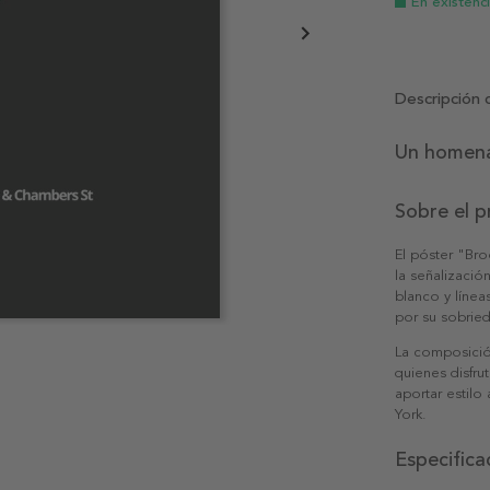
En existenc
Descripción 
Un homenaj
Sobre el 
El póster "Bro
la señalizació
blanco y línea
por su sobried
La composició
quienes disfr
aportar estil
York.
Especifica