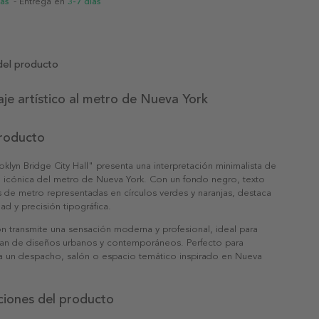
ias
- Entrega en
3-7 días
del producto
e artístico al metro de Nueva York
producto
oklyn Bridge City Hall" presenta una interpretación minimalista de
n icónica del metro de Nueva York. Con un fondo negro, texto
s de metro representadas en círculos verdes y naranjas, destaca
ad y precisión tipográfica.
n transmite una sensación moderna y profesional, ideal para
utan de diseños urbanos y contemporáneos. Perfecto para
o a un despacho, salón o espacio temático inspirado en Nueva
ciones del producto