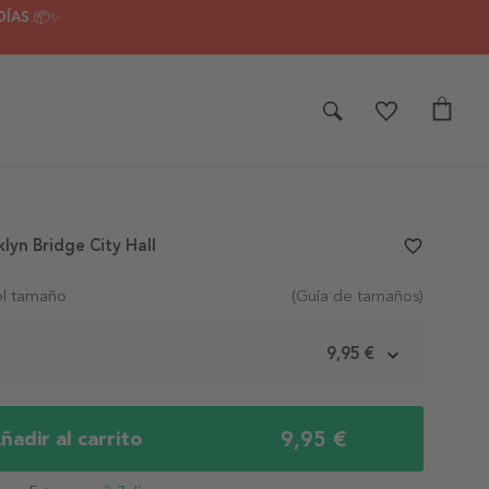
DÍAS 📦✨
lyn Bridge City Hall
favorite_border
el tamaño
(Guía de tamaños)
m
9,95 €
9,95 €
ñadir al carrito