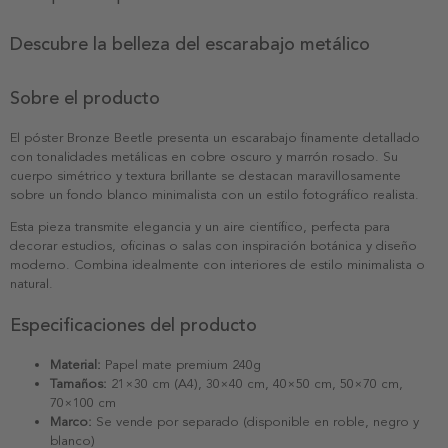
Descubre la belleza del escarabajo metálico
Sobre el producto
El póster Bronze Beetle presenta un escarabajo finamente detallado
con tonalidades metálicas en cobre oscuro y marrón rosado. Su
cuerpo simétrico y textura brillante se destacan maravillosamente
sobre un fondo blanco minimalista con un estilo fotográfico realista.
Esta pieza transmite elegancia y un aire científico, perfecta para
decorar estudios, oficinas o salas con inspiración botánica y diseño
moderno. Combina idealmente con interiores de estilo minimalista o
natural.
Especificaciones del producto
Material:
Papel mate premium 240g
Tamaños:
21×30 cm (A4), 30×40 cm, 40×50 cm, 50×70 cm,
70×100 cm
Marco:
Se vende por separado (disponible en roble, negro y
blanco)