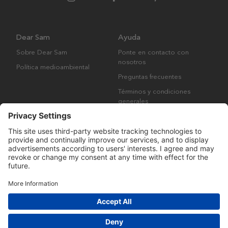
Dear Sam
Ayuda
Sobre Dear Sam
Ponte en contacto con
nosotros
Política medioambiental
Preguntas frecuentes
Términos y condiciones
generales
Derechos de autor © Many Brands AB 2023. Todos los derechos
reservados.