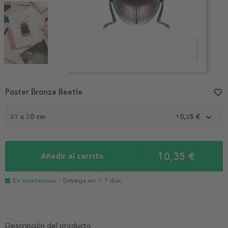
Item
1
Poster Bronze Beetle
favorite_border
of
4
21 x 30 cm
10,35 €
10,35 €
Añadir al carrito
En existencias
- Entrega en
3-7 días
Descripción del producto