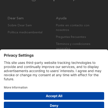
Dear Sam
Ayuda
Sobre Dear Sam
Ponte en contacto con
nosotros
Política medioambiental
Preguntas frecuentes
Términos y condiciones
generales
Derechos de autor © Many Brands AB 2023. Todos los derechos
reservados.