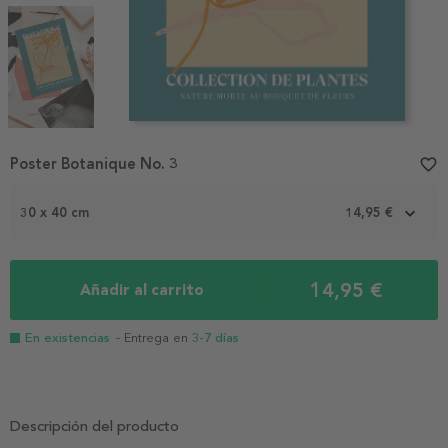
Item
Poster Botanique No. 3
favorite_border
1
of
3
30 x 40 cm
14,95 €
14,95 €
Añadir al carrito
En existencias
- Entrega en
3-7 días
Descripción del producto