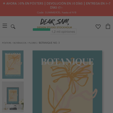
🌟 AHORA: 30% EN PÓSTERS ┃ DEVOLUCIÓN EN 30 DÍAS ┃ ENTREGA EN 2–7
DÍAS 📦✨
Code: SUMMER30
, hasta el 9/8
PÓSTERS
/
BOTÁNICOS
/
FLORES
/
BOTANIQUE NO. 3