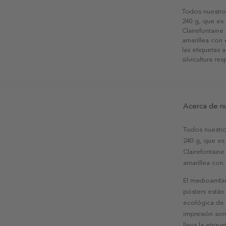
Todos nuestro
240 g, que es 
Clairefontaine
amarillea con
las etiquetas 
silvicultura re
Acerca de n
Todos nuestro
240 g, que es 
Clairefontaine
amarillea con
El medioambie
pósters están
ecológica de l
impresión son
lleva la etiqu