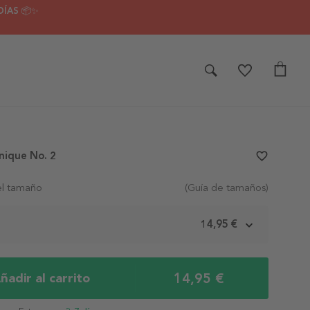
DÍAS 📦✨
nique No. 2
favorite_border
el tamaño
(Guía de tamaños)
m
14,95 €
14,95 €
ñadir al carrito