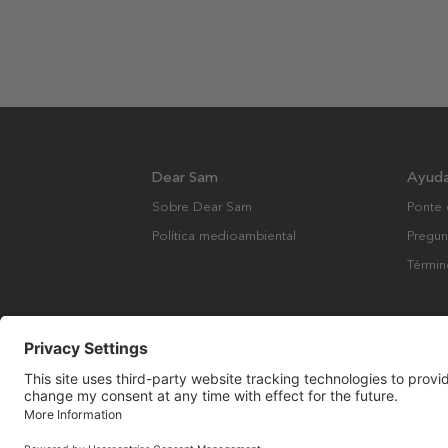
Dear Sam
Ayud
Sobre Dear Sam
Ponte 
Política medioambiental
Pregun
Términ
Derechos de autor © Many Brands AB 2023. Todos los derechos rese