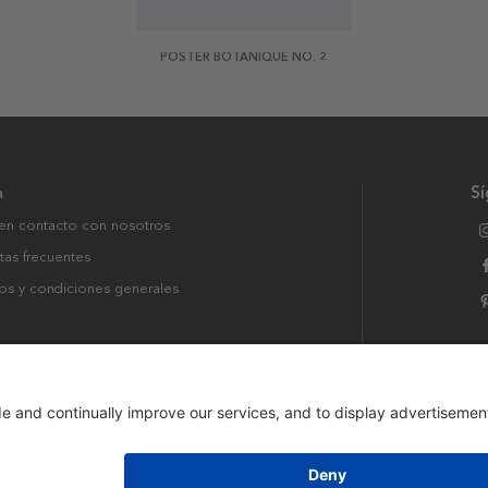
POSTER BOTANIQUE NO. 2
a
S
en contacto con nosotros
tas frecuentes
os y condiciones generales
rvados.