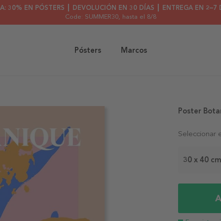
A: 30% EN PÓSTERS ┃ DEVOLUCIÓN EN 30 DÍAS ┃ ENTREGA EN 2–7 
Code: SUMMER30
, hasta el 8/8
Pósters
Marcos
Poster Bota
Seleccionar 
30 x 40 c
A