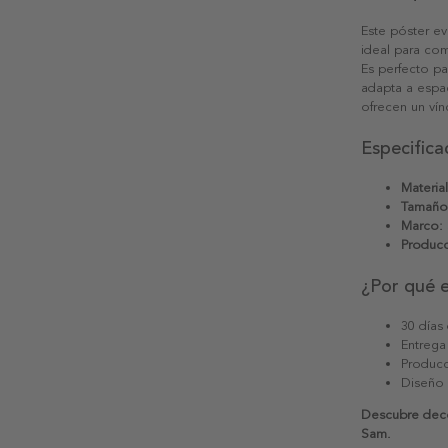
Este póster ev
ideal para co
Es perfecto pa
adapta a espac
ofrecen un vín
Especifica
Material
Tamaño
Marco:
Producc
¿Por qué 
30 días
Entrega
Producc
Diseño
Descubre deco
Sam.