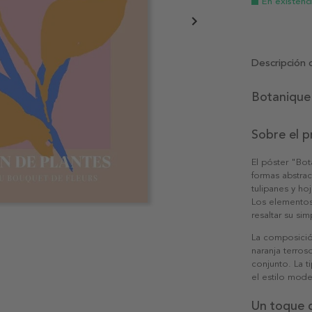
En existenc
Descripción 
Botanique 
Sobre el 
El póster "Bot
formas abstrac
tulipanes y h
Los elementos
resaltar su sim
La composició
naranja terros
conjunto. La t
el estilo mode
Un toque 