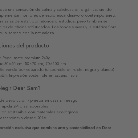
oca una sensación de calma y sofisticación orgánica, siendo
mplementar interiores de estilo escandinavo o contemporáneo.
ra salas de estar, dormitorios o estudios, pero también se
ios de oficina sofisticados. Los tonos suaves y la estética floral
culo sereno con la naturaleza.
ciones del producto
:
Papel mate premium 240g
s:
30×40 cm, 50×70 cm, 70×100 cm
Se vende por separado (disponible en roble, negro y blanco)
ión:
Impresión sostenible en Escandinavia
elegir Dear Sam?
 de devolución - prueba en casa sin riesgo
 rápida 2-4 días laborables
ión sostenible con materiales ecológicos
 escandinavo desde 2016
ración exclusiva que combina arte y sostenibilidad en Dear