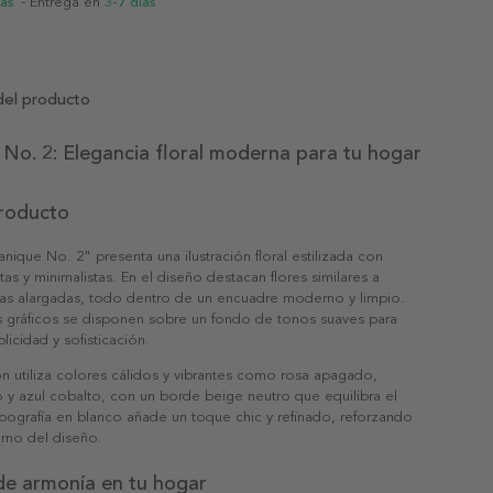
ias
- Entrega en
3-7 días
del producto
No. 2: Elegancia floral moderna para tu hogar
producto
anique No. 2" presenta una ilustración floral estilizada con
tas y minimalistas. En el diseño destacan flores similares a
ojas alargadas, todo dentro de un encuadre moderno y limpio.
 gráficos se disponen sobre un fondo de tonos suaves para
plicidad y sofisticación.
n utiliza colores cálidos y vibrantes como rosa apagado,
o y azul cobalto, con un borde beige neutro que equilibra el
ipografía en blanco añade un toque chic y refinado, reforzando
rno del diseño.
de armonía en tu hogar