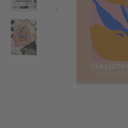
Item
1
of
3