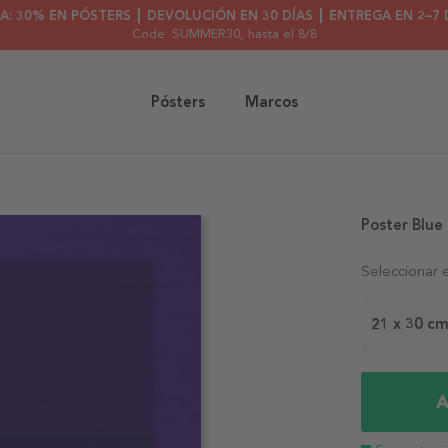
A: 30% EN PÓSTERS ┃ DEVOLUCIÓN EN 30 DÍAS ┃ ENTREGA EN 2–7 
Code: SUMMER30
, hasta el 8/8
Pósters
Marcos
Poster Blue
Seleccionar 
21 x 30 c
A