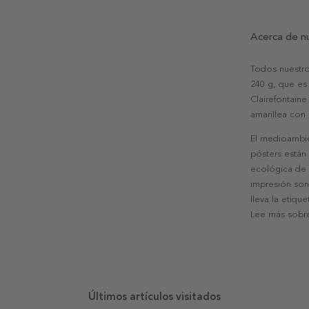
Acerca de n
Todos nuestro
240 g, que es 
Clairefontaine
amarillea con
El medioambie
pósters están
ecológica de l
impresión son
lleva la etiqu
Lee más sobre
Últimos artículos visitados