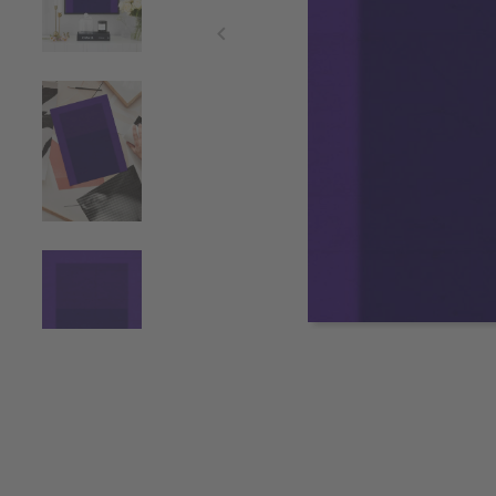
Item
1
of
4