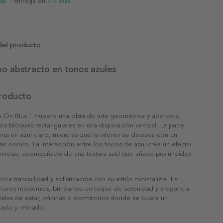
ias
- Entrega en
3-7 días
del producto
o abstracto en tonos azules
producto
e On Blue" muestra una obra de arte geométrica y abstracta,
s bloques rectangulares en una disposición vertical. La parte
nta un azul claro, mientras que la inferior se destaca con un
s oscuro. La interacción entre los tonos de azul crea un efecto
nioso, acompañado de una textura sutil que añade profundidad
oca tranquilidad y sofisticación con su estilo minimalista. Es
eriores modernos, brindando un toque de serenidad y elegancia.
salas de estar, oficinas o dormitorios donde se busca un
ado y refinado.