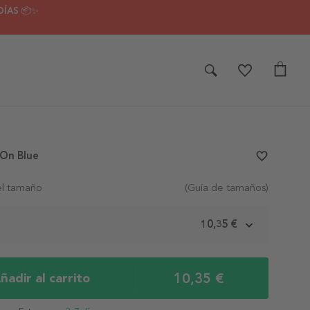
DÍAS 📦✨
 On Blue
favorite_border
el tamaño
(Guía de tamaños)
m
10,35 €
10,35 €
ñadir al carrito