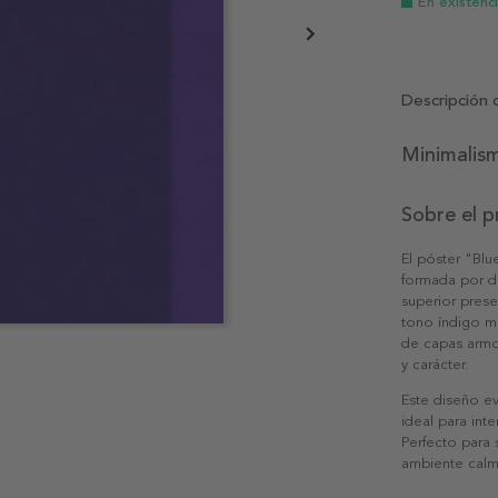
En existenc
Descripción 
Minimalism
Sobre el 
El póster "Blu
formada por do
superior prese
tono índigo má
de capas armo
y carácter.
Este diseño ev
ideal para int
Perfecto para 
ambiente calm