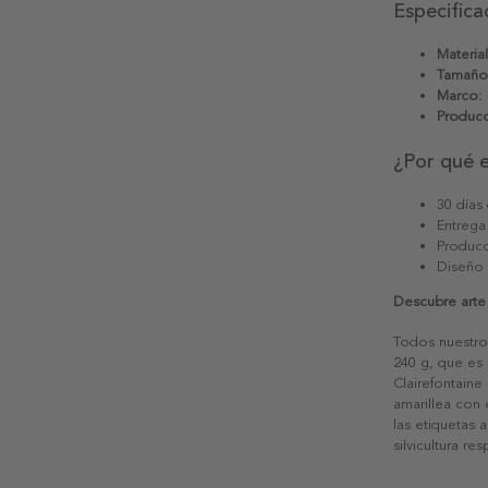
Especifica
Material
Tamaño
Marco:
Producc
¿Por qué 
30 días
Entrega
Producc
Diseño
Descubre arte
Todos nuestro
240 g, que es 
Clairefontaine
amarillea con
las etiquetas 
silvicultura re