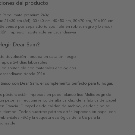
ciones del producto
:
Papel mate premium 240g
s:
21×30 cm (A4), 30×40 cm, 40×50 cm, 50×70 cm, 70×100 cm
Se vende por separado (disponible en roble, negro y blanco)
ión:
Impresión sostenible en Escandinavia
elegir Dear Sam?
 de devolución - prueba en casa sin riesgo
 rápida 2-4 días laborables
ión sostenible con materiales ecológicos
 escandinavo desde 2016
 único con Dear Sam, el complemento perfecto para tu hogar.
s pósters están impresos en papel blanco liso Multidesign de
un papel sin recubrimiento de alta calidad de la fábrica de papel
 en Francia. El papel es de calidad de archivo, es decir, no se
 el tiempo. Todos nuestros pósters están impresos en papel con
ambientales FSC y la etiqueta ecológica de la UE para la
sponsable.