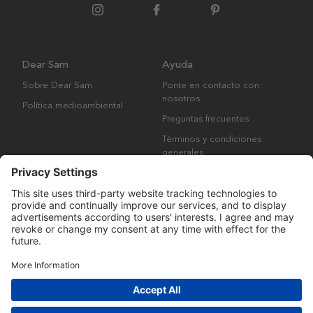
Dear Sam
Ayuda
Sobre Dear Sam
Ponte en contacto con
nosotros
Política medioambiental
Preguntas frecuentes
Términos y condiciones
generales
Derechos de autor © Many Brands AB 2023. Todos los derechos
reservados.