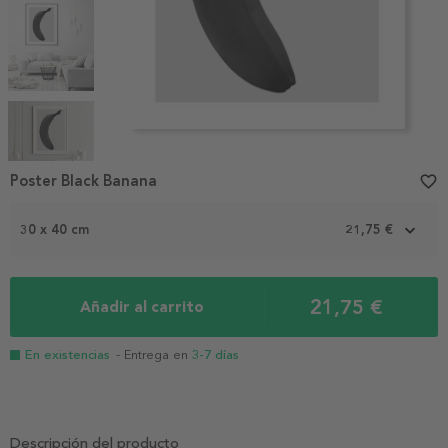
Item
1
Poster Black Banana
favorite_border
of
5
30 x 40 cm
21,75 €
21,75 €
Añadir al carrito
En existencias
- Entrega en
3-7 días
Descripción del producto