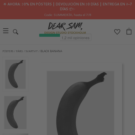
🌟 AHORA: 30% EN PÓSTERS ┃ DEVOLUCIÓN EN 30 DÍAS ┃ ENTREGA EN 2–7
DÍAS 📦✨
Code: SUMMER30
, hasta el 7/8
PÓSTERS
/
FÄRG
/
SVARTVIT
/
BLACK BANANA