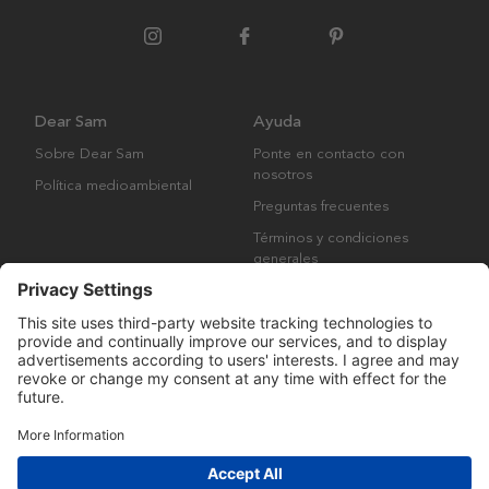
Dear Sam
Ayuda
Sobre Dear Sam
Ponte en contacto con
nosotros
Política medioambiental
Preguntas frecuentes
Términos y condiciones
generales
Derechos de autor © Many Brands AB 2023. Todos los derechos
reservados.