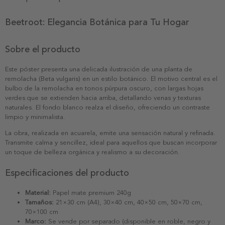
Beetroot: Elegancia Botánica para Tu Hogar
Sobre el producto
Este póster presenta una delicada ilustración de una planta de
remolacha (Beta vulgaris) en un estilo botánico. El motivo central es el
bulbo de la remolacha en tonos púrpura oscuro, con largas hojas
verdes que se extienden hacia arriba, detallando venas y texturas
naturales. El fondo blanco realza el diseño, ofreciendo un contraste
limpio y minimalista.
La obra, realizada en acuarela, emite una sensación natural y refinada.
Transmite calma y sencillez, ideal para aquellos que buscan incorporar
un toque de belleza orgánica y realismo a su decoración.
Especificaciones del producto
Material:
Papel mate premium 240g
Tamaños:
21×30 cm (A4), 30×40 cm, 40×50 cm, 50×70 cm,
70×100 cm
Marco:
Se vende por separado (disponible en roble, negro y