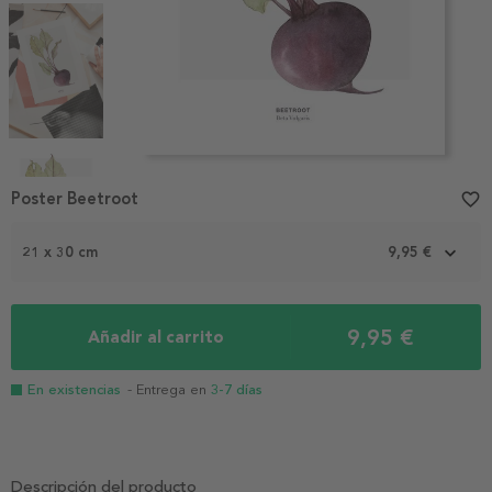
Item
1
Poster Beetroot
favorite_border
of
4
21 x 30 cm
9,95 €
9,95 €
Añadir al carrito
En existencias
- Entrega en
3-7 días
Descripción del producto