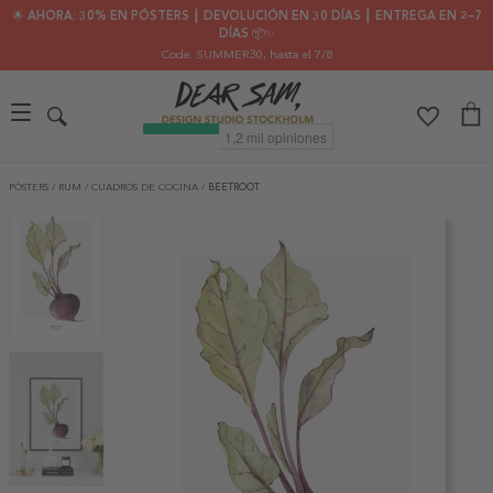
🌟 AHORA: 30% EN PÓSTERS ┃ DEVOLUCIÓN EN 30 DÍAS ┃ ENTREGA EN 2–7
DÍAS 📦✨
Code: SUMMER30
, hasta el 7/8
PÓSTERS
/
RUM
/
CUADROS DE COCINA
/
BEETROOT