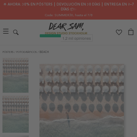
🌟 AHORA: 30% EN PÓSTERS ┃ DEVOLUCIÓN EN 30 DÍAS ┃ ENTREGA EN 2–7
DÍAS 📦✨
Code: SUMMER30
, hasta el 7/8
PÓSTERS
/
FOTOGRÁFICOS
/
BEACH