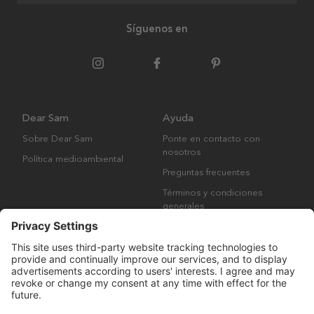
Síguenos en
Dear Sam
Ayuda
Sobre Dear Sam
Ponte en contacto con
nosotros
Política medioambiental
Preguntas frecuentes
Términos y condiciones
generales
Derechos de autor © Many Brands AB 2023. Todos los derechos
reservados.