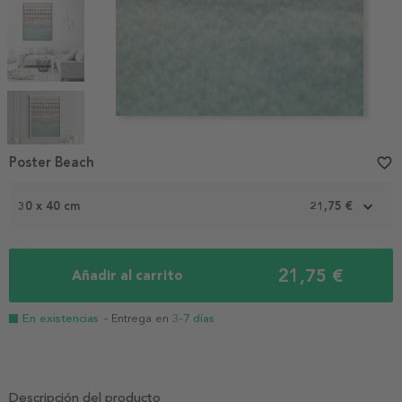
Item
1
Poster Beach
favorite_border
of
5
30 x 40 cm
21,75 €
21,75 €
Añadir al carrito
En existencias
- Entrega en
3-7 días
Descripción del producto