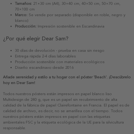
Tamaños:
21×30 cm (A4), 30×40 cm, 40×50 cm, 50×70 cm,
70×100 cm
Marco:
Se vende por separado (disponible en roble, negro y
blanco)
Producción:
Impresión sostenible en Escandinavia
¿Por qué elegir Dear Sam?
30 días de devolución - prueba en casa sin riesgo
Entrega rápida 2-4 días laborables
Producción sostenible con materiales ecológicos
Diseño escandinavo desde 2016
Añade serenidad y estilo a tu hogar con el póster 'Beach'. ¡Descúbrelo
hoy en Dear Sam!
Todos nuestros pósters están impresos en papel blanco liso
Multidesign de 240 g, que es un papel sin recubrimiento de alta
calidad de la fábrica de papel Clairefontaine en Francia. El papel es de
calidad de archivo, es decir, no se amarillea con el tiempo. Todos
nuestros pósters están impresos en papel con las etiquetas
ambientales FSC y la etiqueta ecológica de la UE para la silvicultura
responsable.