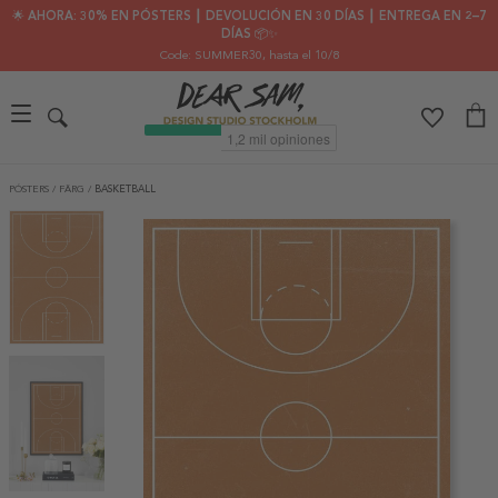
🌟 AHORA: 30% EN PÓSTERS ┃ DEVOLUCIÓN EN 30 DÍAS ┃ ENTREGA EN 2–7
DÍAS 📦✨
Code: SUMMER30
, hasta el 10/8
PÓSTERS
/
FÄRG
/
BASKETBALL