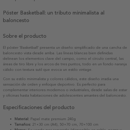
Póster Basketball: un tributo minimalista al
baloncesto
Sobre el producto
El póster 'Basketball' presenta un diseño simplificado de una cancha de
baloncesto vista desde arriba. Las líneas blancas bien definidas
delinean los elementos clave del campo, como el círculo central, las
áreas de tiro libre y los arcos de tres puntos, todo en un fondo naranja
cálido con textura sutil que evoca un estilo vintage.
Con su estilo minimalista y colores cálidos, este diseño irradia una
sensación de orden y enfoque deportivo. Es perfecto para
complementar interiores modernos o industriales, desde salas de estar
y oficinas hasta habitaciones de adolescentes amantes del baloncesto.
Especificaciones del producto
Material:
Papel mate premium 240g
Tamaños:
21×30 cm (A4), 50×70 cm, 70×100 cm
Marco:
Se vende por separado (disponible en roble, negro y