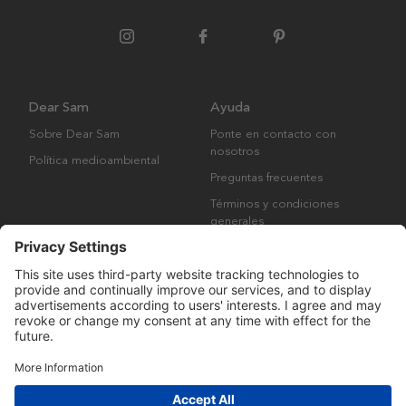
Dear Sam
Ayuda
Sobre Dear Sam
Ponte en contacto con
nosotros
Política medioambiental
Preguntas frecuentes
Términos y condiciones
generales
Derechos de autor © Many Brands AB 2023. Todos los derechos
reservados.