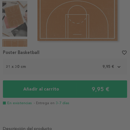
Item
1
Poster Basketball
favorite_border
of
4
21 x 30 cm
9,95 €
9,95 €
Añadir al carrito
En existencias
- Entrega en
3-7 días
Descripción del producto