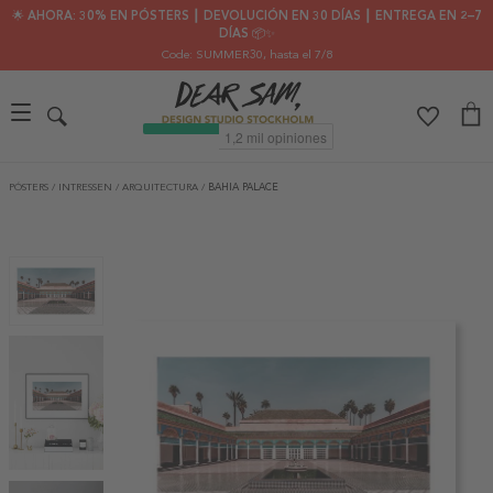
🌟 AHORA: 30% EN PÓSTERS ┃ DEVOLUCIÓN EN 30 DÍAS ┃ ENTREGA EN 2–7
DÍAS 📦✨
Code: SUMMER30
, hasta el 7/8
PÓSTERS
/
INTRESSEN
/
ARQUITECTURA
/
BAHIA PALACE