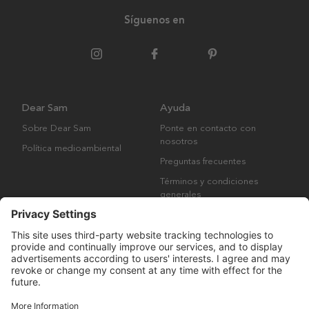
Síguenos en
Dear Sam
Ayuda
Sobre Dear Sam
Ponte en contacto con
nosotros
Política medioambiental
Preguntas frecuentes
Términos y condiciones
generales
Derechos de autor © Many Brands AB 2023. Todos los derechos
reservados.