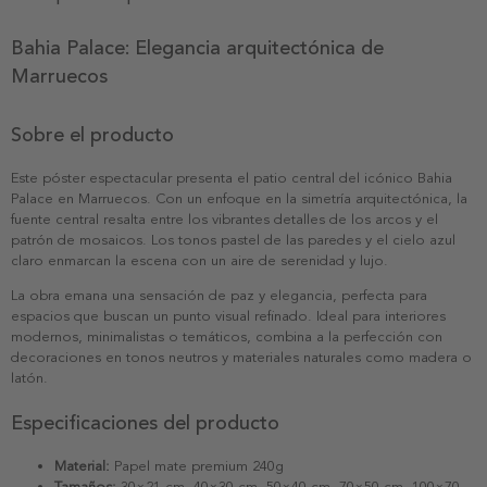
Bahia Palace: Elegancia arquitectónica de
Marruecos
Sobre el producto
Este póster espectacular presenta el patio central del icónico Bahia
Palace en Marruecos. Con un enfoque en la simetría arquitectónica, la
fuente central resalta entre los vibrantes detalles de los arcos y el
patrón de mosaicos. Los tonos pastel de las paredes y el cielo azul
claro enmarcan la escena con un aire de serenidad y lujo.
La obra emana una sensación de paz y elegancia, perfecta para
espacios que buscan un punto visual refinado. Ideal para interiores
modernos, minimalistas o temáticos, combina a la perfección con
decoraciones en tonos neutros y materiales naturales como madera o
latón.
Especificaciones del producto
Material:
Papel mate premium 240g
Tamaños:
30×21 cm, 40×30 cm, 50×40 cm, 70×50 cm, 100×70