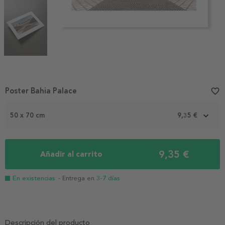
Item
Poster Bahia Palace
favorite_border
1
of
50 x 70 cm
9,35 €
3
9,35 €
Añadir al carrito
En existencias
- Entrega en
3-7 días
Descripción del producto