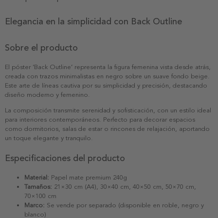
Elegancia en la simplicidad con Back Outline
Sobre el producto
El póster ‘Back Outline’ representa la figura femenina vista desde atrás,
creada con trazos minimalistas en negro sobre un suave fondo beige.
Este arte de líneas cautiva por su simplicidad y precisión, destacando
diseño moderno y femenino.
La composición transmite serenidad y sofisticación, con un estilo ideal
para interiores contemporáneos. Perfecto para decorar espacios
como dormitorios, salas de estar o rincones de relajación, aportando
un toque elegante y tranquilo.
Especificaciones del producto
Material:
Papel mate premium 240g
Tamaños:
21×30 cm (A4), 30×40 cm, 40×50 cm, 50×70 cm,
70×100 cm
Marco:
Se vende por separado (disponible en roble, negro y
blanco)