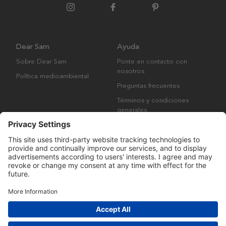
Dear Sam
Ayuda
Sobre Dear Sam
Ponte en contacto con
nosotros
Política medioambiental
Preguntas frecuentes
Términos y condiciones
generales
Derechos de autor © Many Brands AB 2023. Todos los derechos
reservados.