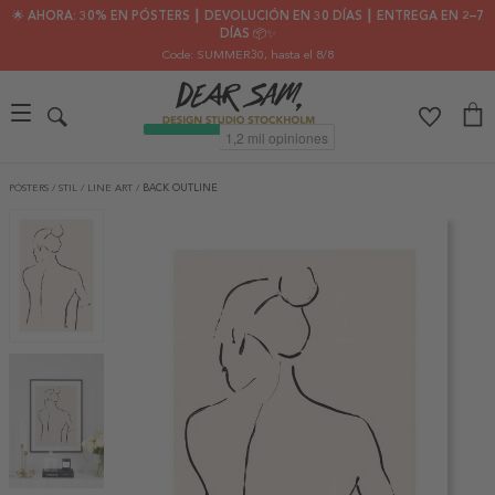
🌟 AHORA: 30% EN PÓSTERS ┃ DEVOLUCIÓN EN 30 DÍAS ┃ ENTREGA EN 2–7
DÍAS 📦✨
Code: SUMMER30
, hasta el 8/8
PÓSTERS
/
STIL
/
LINE ART
/
BACK OUTLINE