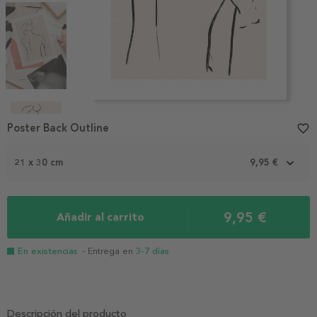
Item
1
Poster Back Outline
favorite_border
of
6
21 x 30 cm
9,95 €
9,95 €
Añadir al carrito
En existencias
- Entrega en
3-7 días
Descripción del producto