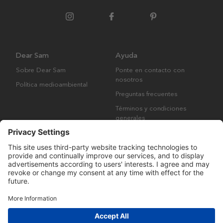
Dear Sam
Ayuda
Sobre Dear Sam
Ponte en contacto con
nosotros
Política medioambiental
Preguntas frecuentes
Términos y condiciones
generales
Derechos de autor © Many Brands AB 2023. Todos los derechos
reservados.