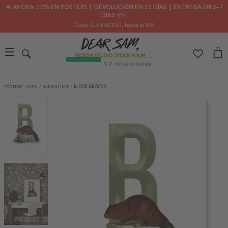
🌟 AHORA: 30% EN PÓSTERS ┃ DEVOLUCIÓN EN 30 DÍAS ┃ ENTREGA EN 2–7
DÍAS 📦✨
Code: SUMMER30
, hasta el 8/8
PÓSTERS
/
RUM
/
INFANTILES
/
B FOR BEAVER