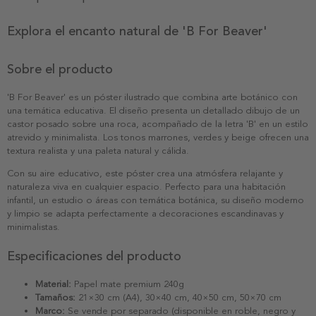
Explora el encanto natural de 'B For Beaver'
Sobre el producto
'B For Beaver' es un póster ilustrado que combina arte botánico con
una temática educativa. El diseño presenta un detallado dibujo de un
castor posado sobre una roca, acompañado de la letra 'B' en un estilo
atrevido y minimalista. Los tonos marrones, verdes y beige ofrecen una
textura realista y una paleta natural y cálida.
Con su aire educativo, este póster crea una atmósfera relajante y
naturaleza viva en cualquier espacio. Perfecto para una habitación
infantil, un estudio o áreas con temática botánica, su diseño moderno
y limpio se adapta perfectamente a decoraciones escandinavas y
minimalistas.
Especificaciones del producto
Material:
Papel mate premium 240g
Tamaños:
21×30 cm (A4), 30×40 cm, 40×50 cm, 50×70 cm
Marco:
Se vende por separado (disponible en roble, negro y