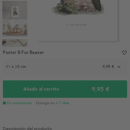
Item
1
Poster B For Beaver
favorite_border
of
5
21 x 30 cm
9,95 €
9,95 €
Añadir al carrito
En existencias
- Entrega en
3-7 días
Descripción del producto