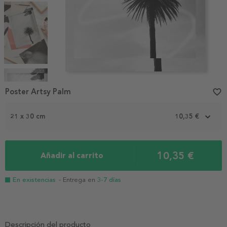
Item
1
Poster Artsy Palm
favorite_border
of
4
21 x 30 cm
10,35 €
10,35 €
Añadir al carrito
En existencias
- Entrega en
3-7 días
Descripción del producto