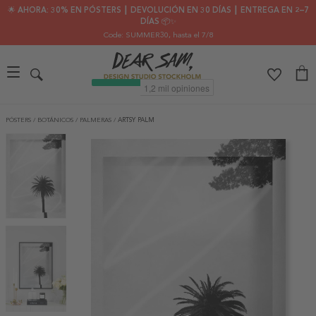
🌟 AHORA: 30% EN PÓSTERS ┃ DEVOLUCIÓN EN 30 DÍAS ┃ ENTREGA EN 2–7
DÍAS 📦✨
Code: SUMMER30
, hasta el 7/8
PÓSTERS
/
BOTÁNICOS
/
PALMERAS
/
ARTSY PALM