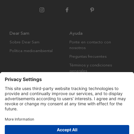
Dear Sam
Ayuda
Sobre Dear Sam
Ponte en contacto con
nosotros
Política medioambiental
Preguntas frecuentes
Términos y condiciones
generales
Derechos de autor © Many Brands AB 2023. Todos los derechos
reservados.