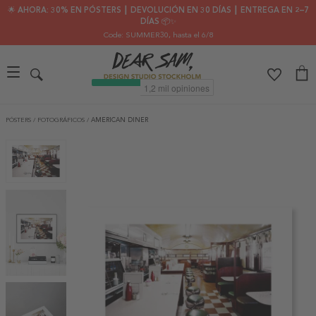
🌟 AHORA: 30% EN PÓSTERS ┃ DEVOLUCIÓN EN 30 DÍAS ┃ ENTREGA EN 2–7
DÍAS 📦✨
Code: SUMMER30
, hasta el 6/8
PÓSTERS
/
FOTOGRÁFICOS
/
AMERICAN DINER