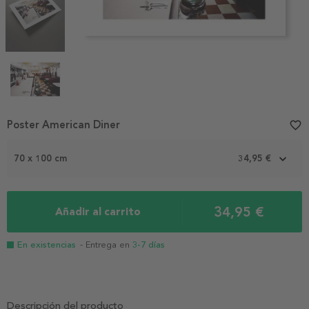
Item
Poster American Diner
favorite_border
1
of
70 x 100 cm
34,95 €
4
34,95 €
Añadir al carrito
En existencias
- Entrega en
3-7 días
Descripción del producto