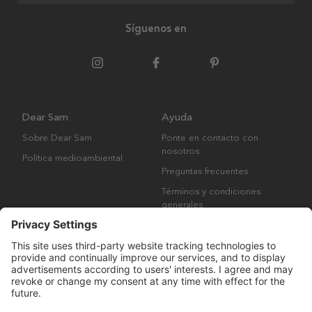
Síguenos en
Dear Sam
Ayuda
Sobre Dear Sam
Ponte en contacto con
nosotros
Política medioambiental
Preguntas frecuentes
Términos y condiciones
generales
Derechos de autor © Many Brands AB 2023. Todos los derechos
reservados.