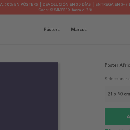
A: 30% EN PÓSTERS ┃ DEVOLUCIÓN EN 30 DÍAS ┃ ENTREGA EN 2–7 
Code: SUMMER30
, hasta el 7/8
Pósters
Marcos
Poster Afric
Seleccionar 
21 x 30 c
A