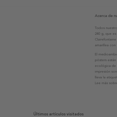
Acerca de n
Todos nuestro
240 g, que es 
Clairefontaine
amarillea con
El medioambie
pósters están
ecológica de l
impresión son
lleva la etiqu
Lee más sobre
Últimos artículos visitados