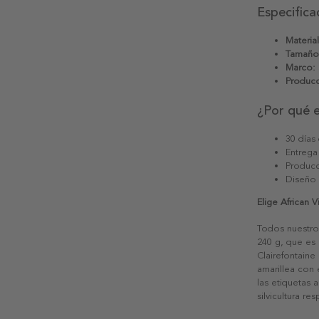
Especifica
Material
Tamaño
Marco:
Producc
¿Por qué 
30 días
Entrega
Producc
Diseño
Elige African V
Todos nuestro
240 g, que es 
Clairefontaine
amarillea con
las etiquetas 
silvicultura re