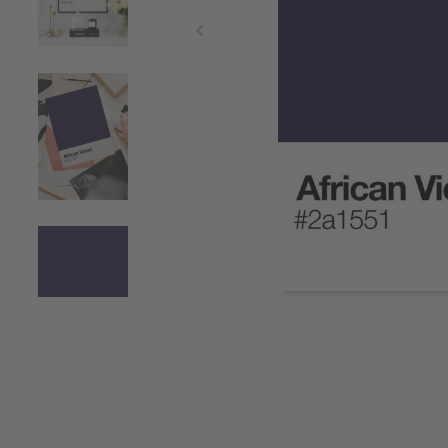
Item
1
of
4