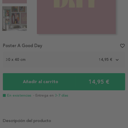
Item
Poster A Good Day
favorite_border
1
of
3
30 x 40 cm
14,95 €
14,95 €
Añadir al carrito
En existencias
- Entrega en
3-7 días
Descripción del producto