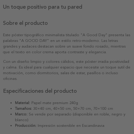
Un toque positivo para tu pared
Sobre el producto
Este póster tipográfico minimalista titulado "A Good Day" presenta las
palabras "A GOOD DAY" en un estilo retro-moderno. Las letras
grandes y audaces destacan sobre un suave fondo rosado, mientras
que el texto en color crema aporta contraste y elegancia.
Con un diseño limpio y colores cálidos, este póster irradia positividad
y calma. Es ideal para cualquier espacio que necesite un toque sutil de
motivación, como dormitorios, salas de estar, pasillos o incluso
oficinas.
Especificaciones del producto
Material:
Papel mate premium 240g
Tamaños:
30×40 cm, 40×50 cm, 50×70 cm, 70×100 cm
Marco:
Se vende por separado (disponible en roble, negro y
blanco)
Producción:
Impresión sostenible en Escandinavia