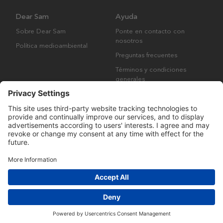
Dear Sam
Ayuda
Sobre Dear Sam
Ponte en contacto con
nosotros
Política medioambiental
Preguntas frecuentes
Términos y condiciones
generales
Derechos de autor © Many Brands AB 2023. Todos los derechos
reservados.