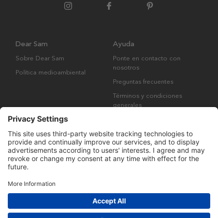
Dear Sam
Ayuda
Sobre Dear Sam
Ponte en contacto con
nosotros
Política medioambiental
Preguntas frecuentes
Términos y condiciones
generales
Derechos de autor © Many Brands AB 2023. Todos los derechos
reservados.