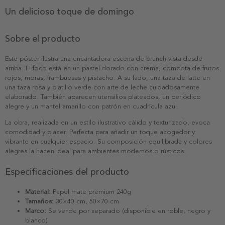
Un delicioso toque de domingo
Sobre el producto
Este póster ilustra una encantadora escena de brunch vista desde
arriba. El foco está en un pastel dorado con crema, compota de frutos
rojos, moras, frambuesas y pistacho. A su lado, una taza de latte en
una taza rosa y platillo verde con arte de leche cuidadosamente
elaborado. También aparecen utensilios plateados, un periódico
alegre y un mantel amarillo con patrón en cuadrícula azul.
La obra, realizada en un estilo ilustrativo cálido y texturizado, evoca
comodidad y placer. Perfecta para añadir un toque acogedor y
vibrante en cualquier espacio. Su composición equilibrada y colores
alegres la hacen ideal para ambientes modernos o rústicos.
Especificaciones del producto
Material:
Papel mate premium 240g
Tamaños:
30×40 cm, 50×70 cm
Marco:
Se vende por separado (disponible en roble, negro y
blanco)