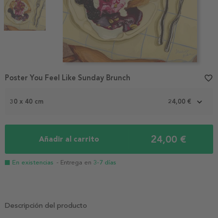
Item
Poster You Feel Like Sunday Brunch
favorite_border
1
of
2
30 x 40 cm
24,00 €
24,00 €
Añadir al carrito
En existencias
- Entrega en
3-7 días
Descripción del producto