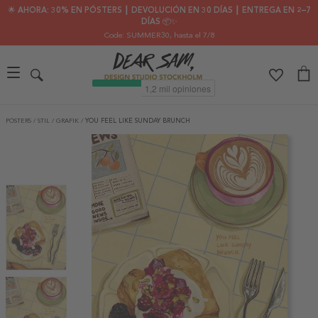
🌟 AHORA: 30% EN PÓSTERS ┃ DEVOLUCIÓN EN 30 DÍAS ┃ ENTREGA EN 2–7
DÍAS 📦✨
Code: SUMMER30
, hasta el 7/8
PÓSTERS
/
STIL
/
GRAFIK
/
YOU FEEL LIKE SUNDAY BRUNCH