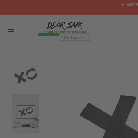
🌟 AHOR