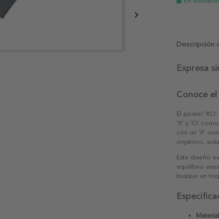
En existenc
Descripción 
Expresa s
Conoce el 
El póster 'XO'
'X' y 'O' como
con un 'X' co
orgánico, sob
Este diseño ev
equilibrio vis
busque un toqu
Especifica
Material