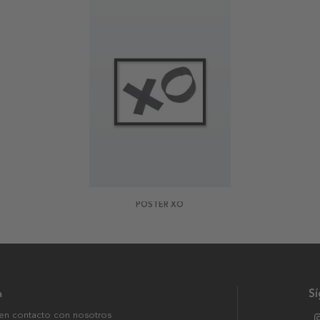
POSTER XO
a
S
en contacto con nosotros