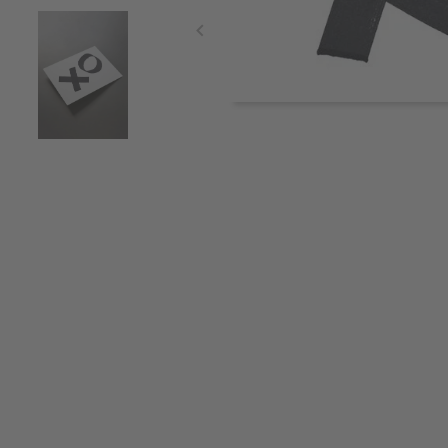
Item
1
of
3