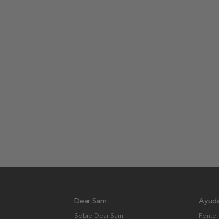
Dear Sam
Ayud
Sobre Dear Sam
Ponte 