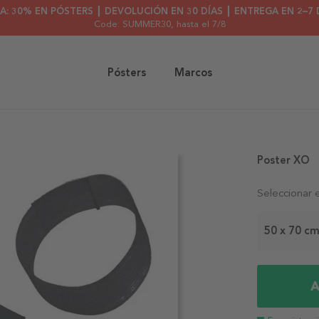
A: 30% EN PÓSTERS ┃ DEVOLUCIÓN EN 30 DÍAS ┃ ENTREGA EN 2–7 
Code: SUMMER30
, hasta el 7/8
Pósters
Marcos
Poster XO
Seleccionar 
50 x 70 c
A