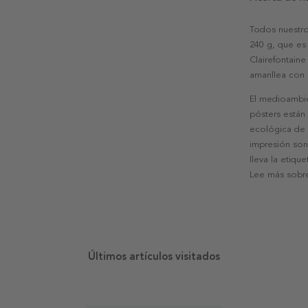
Todos nuestro
240 g, que es 
Clairefontaine
amarillea con
El medioambie
pósters están
ecológica de l
impresión son
lleva la etiqu
Lee más sobre
Últimos artículos visitados