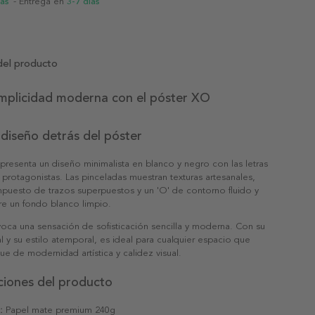
ias
- Entrega en
3-7 días
del producto
implicidad moderna con el póster XO
diseño detrás del póster
 presenta un diseño minimalista en blanco y negro con las letras
 protagonistas. Las pinceladas muestran texturas artesanales,
mpuesto de trazos superpuestos y un 'O' de contorno fluido y
re un fondo blanco limpio.
oca una sensación de sofisticación sencilla y moderna. Con su
ual y su estilo atemporal, es ideal para cualquier espacio que
e de modernidad artística y calidez visual.
ciones del producto
:
Papel mate premium 240g