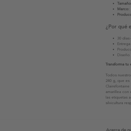
Tamaño
Marco:
Producc
¿Por qué 
30 días
Entrega
Producc
Diseño
Transforma tu
Todos nuestro
240 g, que es 
Clairefontaine
amarillea con
las etiquetas 
silvicultura re
Acerca de n