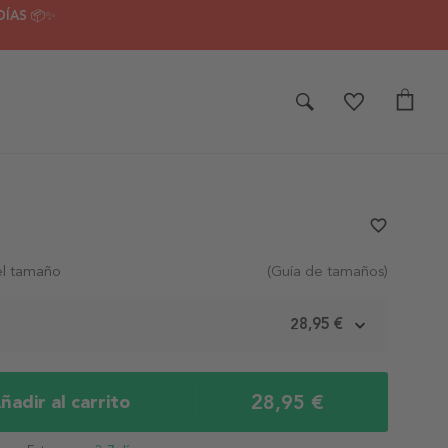
DÍAS 📦✨
favorite_border
el tamaño
(Guía de tamaños)
m
28,95 €
28,95 €
ñadir al carrito