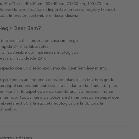
s:
30×21 cm, 40×30 cm, 50×40 cm, 70×50 cm, 100×70 cm
Se vende por separado (disponible en roble, negro y blanco)
ión:
Impresión sostenible en Escandinavia
elegir Dear Sam?
 de devolución - prueba en casa sin riesgo
 rápida 2-4 días laborables
ión sostenible con materiales ecológicos
 escandinavo desde 2016
 espacio con un diseño exclusivo de Dear Sam hoy mismo.
s pósters están impresos en papel blanco liso Multidesign de
un papel sin recubrimiento de alta calidad de la fábrica de papel
 en Francia. El papel es de calidad de archivo, es decir, no se
 el tiempo. Todos nuestros pósters están impresos en papel con
ambientales FSC y la etiqueta ecológica de la UE para la
sponsable.
uestros pósters