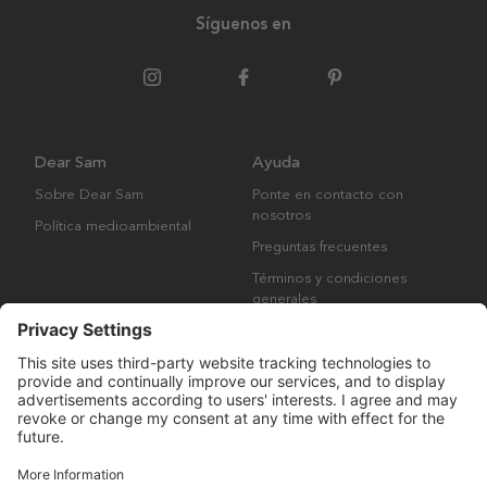
Síguenos en
Dear Sam
Ayuda
Sobre Dear Sam
Ponte en contacto con
nosotros
Política medioambiental
Preguntas frecuentes
Términos y condiciones
generales
Derechos de autor © Many Brands AB 2023. Todos los derechos
reservados.