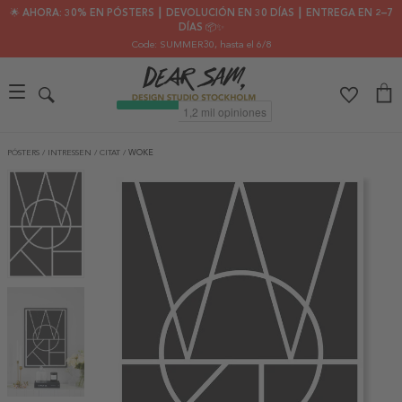
🌟 AHORA: 30% EN PÓSTERS ┃ DEVOLUCIÓN EN 30 DÍAS ┃ ENTREGA EN 2–7
DÍAS 📦✨
Code: SUMMER30
, hasta el 6/8
PÓSTERS
/
INTRESSEN
/
CITAT
/
WOKE