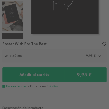
Item
1
Poster Wish For The Best
favorite_border
of
4
21 x 30 cm
9,95 €
9,95 €
Añadir al carrito
En existencias
- Entrega en
3-7 días
Descripción del producto