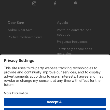
Dear Sam
Ayuda
Sobre Dear Sam
Ponte en contacto con
nosotros
Política medioambiental
Preguntas frecuentes
Términos y condiciones
generales
Derechos de autor © Many Brands AB 2023. Todos los derechos
reservados.