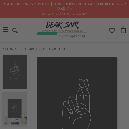
🌟 AHORA: 30% EN PÓSTERS ┃ DEVOLUCIÓN EN 30 DÍAS ┃ ENTREGA EN 2–7
DÍAS 📦✨
Code: SUMMER30
, hasta el 9/8
PÓSTERS
/
STIL
/
ILLUSTRATION
/
WISH FOR THE BEST