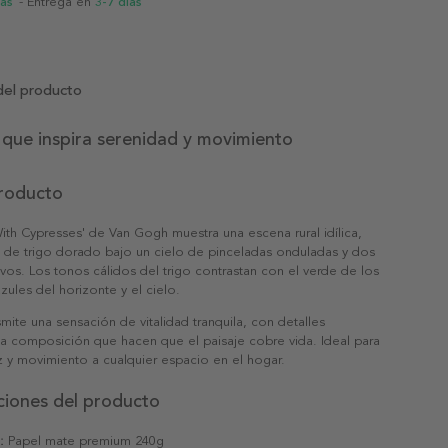
ias
- Entrega en
3-7 días
del producto
 que inspira serenidad y movimiento
producto
ith Cypresses' de Van Gogh muestra una escena rural idílica,
de trigo dorado bajo un cielo de pinceladas onduladas y dos
tivos. Los tonos cálidos del trigo contrastan con el verde de los
azules del horizonte y el cielo.
smite una sensación de vitalidad tranquila, con detalles
la composición que hacen que el paisaje cobre vida. Ideal para
z y movimiento a cualquier espacio en el hogar.
ciones del producto
:
Papel mate premium 240g