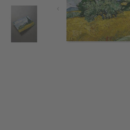
Item
1
of
3