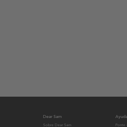
Dear Sam
Ayud
Sobre Dear Sam
Ponte 