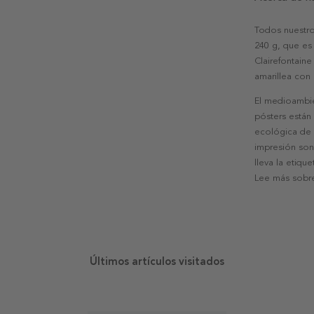
Todos nuestro
240 g, que es 
Clairefontaine
amarillea con
El medioambie
pósters están
ecológica de l
impresión son
lleva la etiqu
Lee más sobre
Últimos artículos visitados