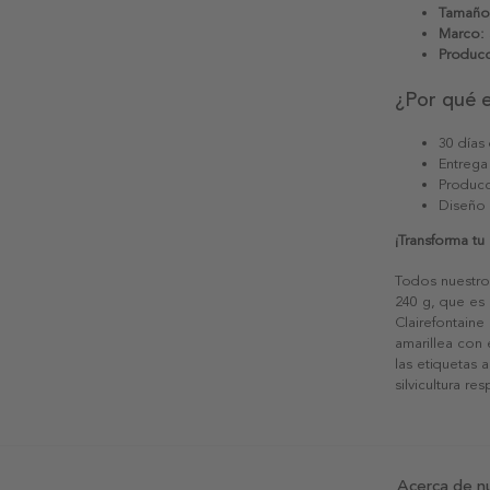
Tamaño
Marco:
Producc
¿Por qué 
30 días
Entrega
Producc
Diseño
¡Transforma tu
Todos nuestro
240 g, que es 
Clairefontaine
amarillea con
las etiquetas 
silvicultura re
Acerca de n