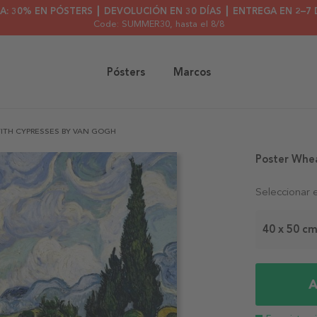
A: 30% EN PÓSTERS ┃ DEVOLUCIÓN EN 30 DÍAS ┃ ENTREGA EN 2–7 
Code: SUMMER30
, hasta el 8/8
Pósters
Marcos
ITH CYPRESSES BY VAN GOGH
Poster Whea
Seleccionar 
40 x 50 c
A