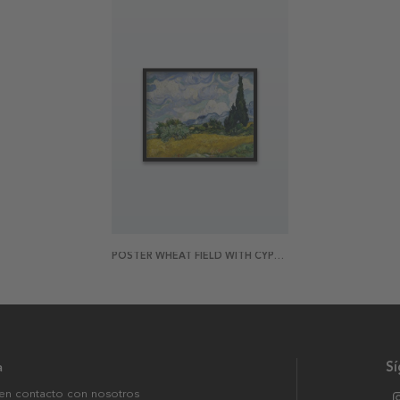
POSTER WHEAT FIELD WITH CYPRESSES BY VAN GOGH
a
S
en contacto con nosotros