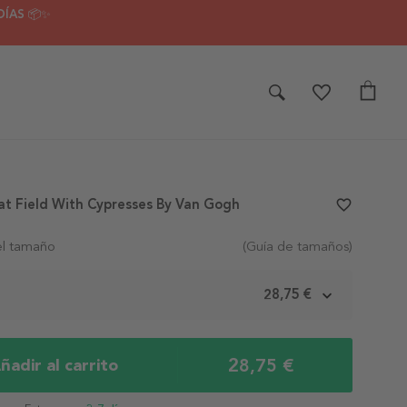
DÍAS 📦✨
t Field With Cypresses By Van Gogh
favorite_border
el tamaño
(Guía de tamaños)
m
28,75 €
28,75 €
ñadir al carrito