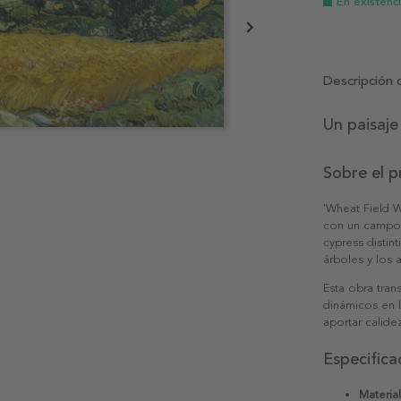
En existenc
Descripción 
Un paisaje
Sobre el 
'Wheat Field W
con un campo 
cypress distin
árboles y los 
Esta obra tran
dinámicos en 
aportar calide
Especifica
Material