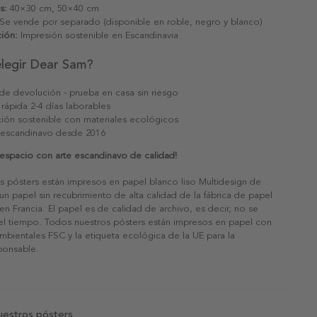
s:
40×30 cm, 50×40 cm
Se vende por separado (disponible en roble, negro y blanco)
ión:
Impresión sostenible en Escandinavia
elegir Dear Sam?
 de devolución - prueba en casa sin riesgo
 rápida 2-4 días laborables
ión sostenible con materiales ecológicos
 escandinavo desde 2016
 espacio con arte escandinavo de calidad!
s pósters están impresos en papel blanco liso Multidesign de
un papel sin recubrimiento de alta calidad de la fábrica de papel
 en Francia. El papel es de calidad de archivo, es decir, no se
 el tiempo. Todos nuestros pósters están impresos en papel con
ambientales FSC y la etiqueta ecológica de la UE para la
sponsable.
uestros pósters