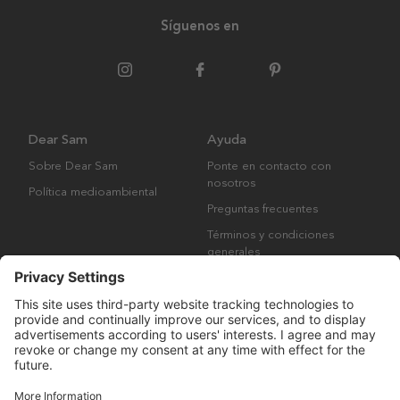
Síguenos en
Dear Sam
Ayuda
Sobre Dear Sam
Ponte en contacto con
nosotros
Política medioambiental
Preguntas frecuentes
Términos y condiciones
generales
Derechos de autor © Many Brands AB 2023. Todos los derechos
reservados.