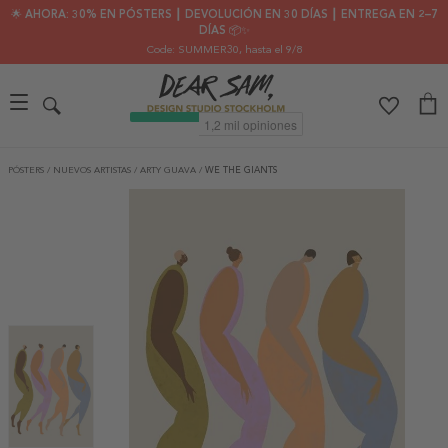
🌟 AHORA: 30% EN PÓSTERS ┃ DEVOLUCIÓN EN 30 DÍAS ┃ ENTREGA EN 2–7
DÍAS 📦✨
Code: SUMMER30
, hasta el 9/8
PÓSTERS
/
NUEVOS ARTISTAS
/
ARTY GUAVA
/
WE THE GIANTS