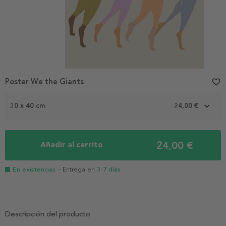
Poster We the Giants
favorite_border
30 x 40 cm
24,00 €
24,00 €
Añadir al carrito
En existencias
- Entrega en
3-7 días
Descripción del producto