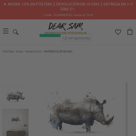
🌟 AHORA: 30% EN PÓSTERS ┃ DEVOLUCIÓN EN 30 DÍAS ┃ ENTREGA EN 2–7
DÍAS 📦✨
Code: SUMMER30
, hasta el 10/8
PÓSTERS
/
RUM
/
INFANTILES
/
WATERCOLOR RHINO