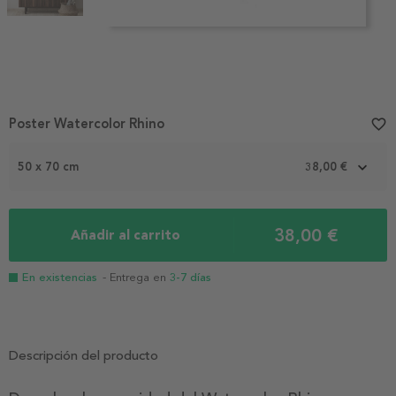
Item
Poster Watercolor Rhino
favorite_border
1
of
2
50 x 70 cm
38,00 €
38,00 €
Añadir al carrito
En existencias
- Entrega en
3-7 días
Descripción del producto