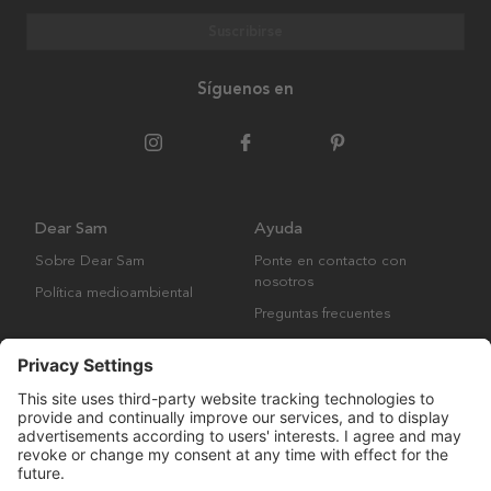
Suscribirse
Síguenos en
Dear Sam
Ayuda
Sobre Dear Sam
Ponte en contacto con
nosotros
Política medioambiental
Preguntas frecuentes
Términos y condiciones
generales
Derechos de autor © Many Brands AB 2023. Todos los derechos