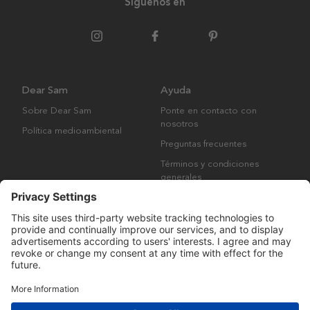
Síguenos en
Dear Sam
Ayuda
Sobre Dear Sam
Ponte en contacto con
nosotros
Política medioambiental
Preguntas frecuentes
Términos y condiciones
generales
Derechos de autor © Many Brands AB 2023. Todos los derechos
reservados.