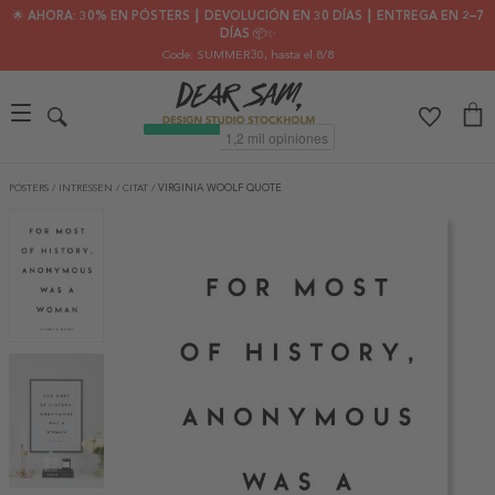
🌟 AHORA: 30% EN PÓSTERS ┃ DEVOLUCIÓN EN 30 DÍAS ┃ ENTREGA EN 2–7
DÍAS 📦✨
Code: SUMMER30
, hasta el 8/8
PÓSTERS
/
INTRESSEN
/
CITAT
/
VIRGINIA WOOLF QUOTE