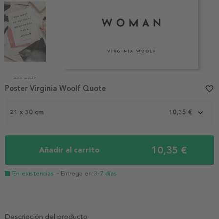
Item
1
Poster Virginia Woolf Quote
favorite_border
of
4
21 x 30 cm
10,35 €
10,35 €
Añadir al carrito
En existencias
- Entrega en
3-7 días
Descripción del producto