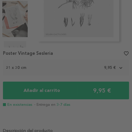
Item
1
Poster Vintage Sesleria
favorite_border
of
4
21 x 30 cm
9,95 €
9,95 €
Añadir al carrito
En existencias
- Entrega en
3-7 días
Descripción del producto