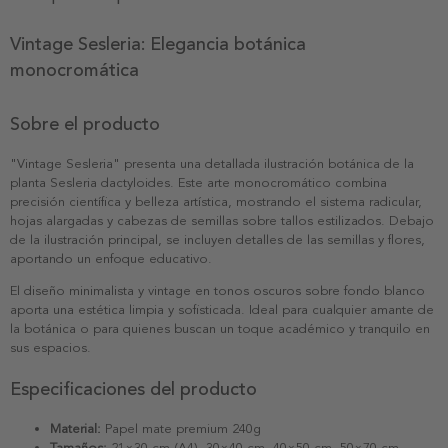
Vintage Sesleria: Elegancia botánica
monocromática
Sobre el producto
"Vintage Sesleria" presenta una detallada ilustración botánica de la
planta Sesleria dactyloides. Este arte monocromático combina
precisión científica y belleza artística, mostrando el sistema radicular,
hojas alargadas y cabezas de semillas sobre tallos estilizados. Debajo
de la ilustración principal, se incluyen detalles de las semillas y flores,
aportando un enfoque educativo.
El diseño minimalista y vintage en tonos oscuros sobre fondo blanco
aporta una estética limpia y sofisticada. Ideal para cualquier amante de
la botánica o para quienes buscan un toque académico y tranquilo en
sus espacios.
Especificaciones del producto
Material:
Papel mate premium 240g
Tamaños:
21×30 cm (A4), 30×40 cm, 40×50 cm, 50×70 cm,