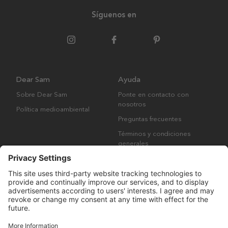
Síguenos en
Dear Sam
Ayuda
Sobre Dear Sam
Ponte en contacto con
nosotros
Política medioambiental
Preguntas frecuentes
Términos y condiciones
generales
Derechos de autor © Many Brands AB 2023. Todos los derechos
reservados.