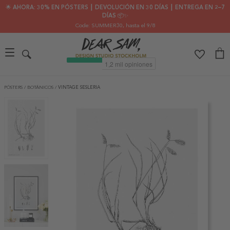
🌟 AHORA: 30% EN PÓSTERS ┃ DEVOLUCIÓN EN 30 DÍAS ┃ ENTREGA EN 2–7
DÍAS 📦✨
Code: SUMMER30
, hasta el 9/8
PÓSTERS
/
BOTÁNICOS
/
VINTAGE SESLERIA