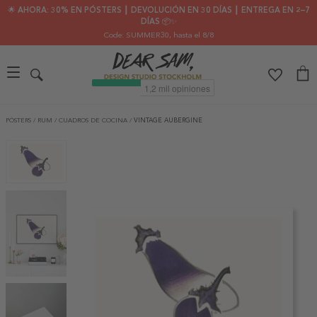
🌟 AHORA: 30% EN PÓSTERS ┃ DEVOLUCIÓN EN 30 DÍAS ┃ ENTREGA EN 2–7
DÍAS 📦✨
Code: SUMMER30
, hasta el 8/8
PÓSTERS
/
RUM
/
CUADROS DE COCINA
/
VINTAGE AUBERGINE