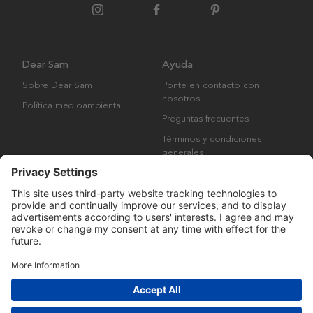
Dear Sam
Ayuda
Sobre Dear Sam
Ponte en contacto con
nosotros
Política medioambiental
Preguntas frecuentes
Términos y condiciones
generales
Derechos de autor © Many Brands AB 2023. Todos los derechos
reservados.