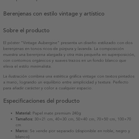
Berenjenas con estilo vintage y artístico
Sobre el producto
El póster "Vintage Aubergine" presenta un diseño estilizado con dos
berenjenas en tonos ricos de púrpura y lavanda. La composición
muestra una berenjena alargada y otra más pequeña en superposición,
con contornos orgánicos y suaves trazos en un fondo blanco que
eleva el estilo minimalista.
La ilustración combina una estética gráfica vintage con textos pintados
a mano, logrando un equilibrio entre simplicidad y textura. Perfecto
para añadir carácter y color a cualquier espacio.
Especificaciones del producto
Material:
Papel mate premium 240g
Tamaños:
30×21 cm, 40×30 cm, 50×40 cm, 70×50 cm, 100×70
cm
Marco:
Se vende por separado (disponible en roble, negro y
blanco)