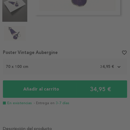
Item
Poster Vintage Aubergine
favorite_border
1
of
70 x 100 cm
34,95 €
4
34,95 €
Añadir al carrito
En existencias
- Entrega en
3-7 días
Descripción del producto