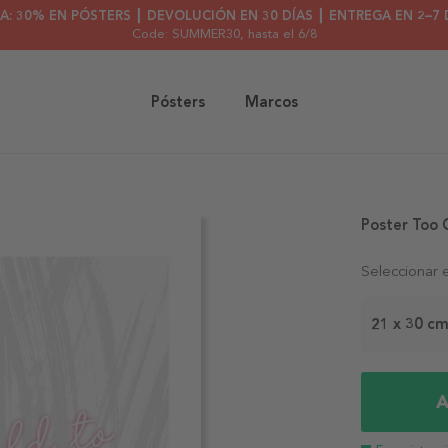
A: 30% EN PÓSTERS ┃ DEVOLUCIÓN EN 30 DÍAS ┃ ENTREGA EN 2–7 
Code: SUMMER30
, hasta el 6/8
Pósters
Marcos
Poster Too 
Seleccionar 
21 x 30 c
A