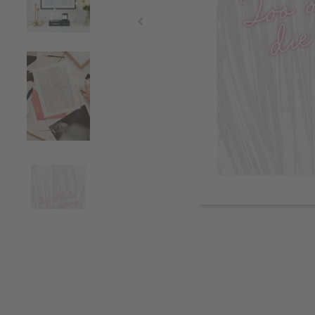
Item
1
of
4