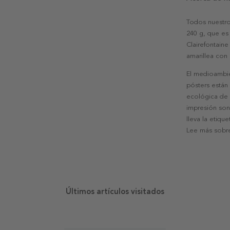
Todos nuestro
240 g, que es 
Clairefontaine
amarillea con
El medioambie
pósters están
ecológica de l
impresión son
lleva la etiqu
Lee más sobre
Últimos artículos visitados