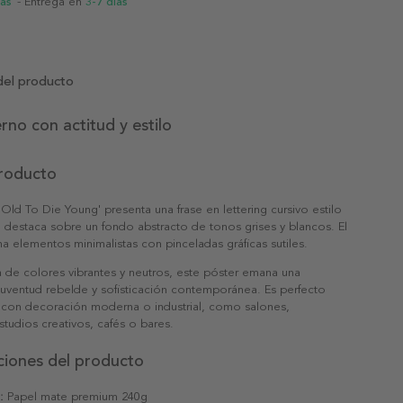
ias
- Entrega en
3-7 días
del producto
no con actitud y estilo
producto
 Old To Die Young' presenta una frase en lettering cursivo estilo
 destaca sobre un fondo abstracto de tonos grises y blancos. El
 elementos minimalistas con pinceladas gráficas sutiles.
 de colores vibrantes y neutros, este póster emana una
juventud rebelde y sofisticación contemporánea. Es perfecto
 con decoración moderna o industrial, como salones,
studios creativos, cafés o bares.
ciones del producto
:
Papel mate premium 240g