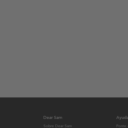
Dear Sam
Ayud
Sobre Dear Sam
Ponte 