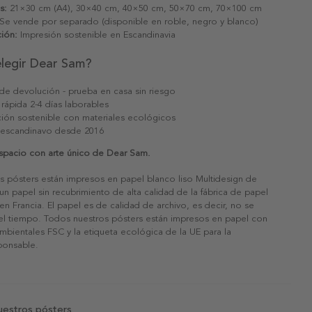
s:
21×30 cm (A4), 30×40 cm, 40×50 cm, 50×70 cm, 70×100 cm
Se vende por separado (disponible en roble, negro y blanco)
ión:
Impresión sostenible en Escandinavia
elegir Dear Sam?
 de devolución - prueba en casa sin riesgo
 rápida 2-4 días laborables
ión sostenible con materiales ecológicos
 escandinavo desde 2016
espacio con arte único de Dear Sam.
s pósters están impresos en papel blanco liso Multidesign de
un papel sin recubrimiento de alta calidad de la fábrica de papel
 en Francia. El papel es de calidad de archivo, es decir, no se
 el tiempo. Todos nuestros pósters están impresos en papel con
ambientales FSC y la etiqueta ecológica de la UE para la
sponsable.
uestros pósters