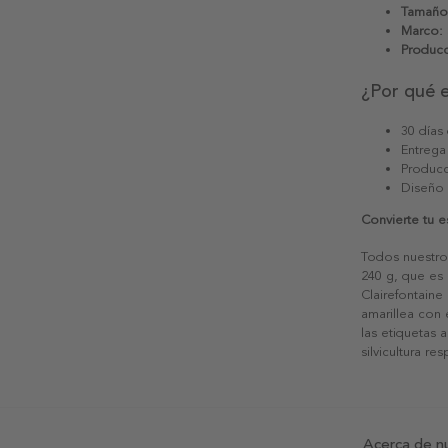
Tamaño
Marco:
Producc
¿Por qué 
30 días
Entrega
Producc
Diseño
Convierte tu 
Todos nuestro
240 g, que es 
Clairefontaine
amarillea con
las etiquetas 
silvicultura re
Acerca de n