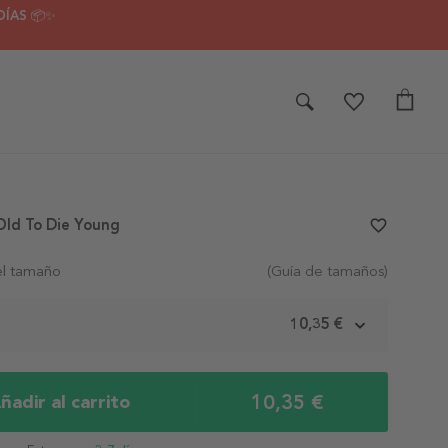
DÍAS 📦✨
Old To Die Young
favorite_border
el tamaño
(Guía de tamaños)
m
10,35 €
10,35 €
ñadir al carrito