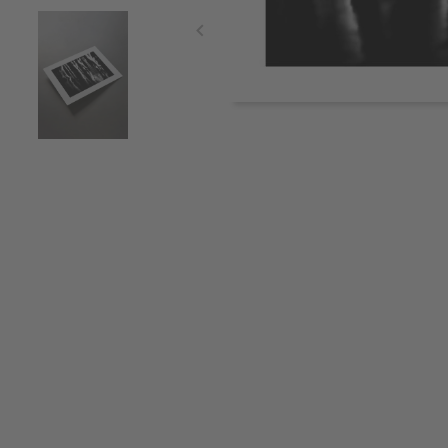
Item
1
of
3