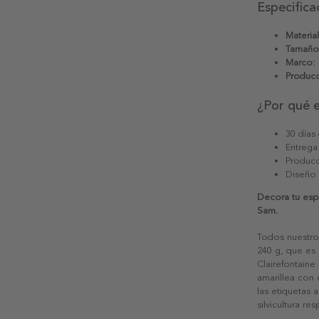
Especifica
Material
Tamaño
Marco:
Producc
¿Por qué 
30 días
Entrega
Producc
Diseño
Decora tu espa
Sam.
Todos nuestro
240 g, que es 
Clairefontaine
amarillea con
las etiquetas 
silvicultura re