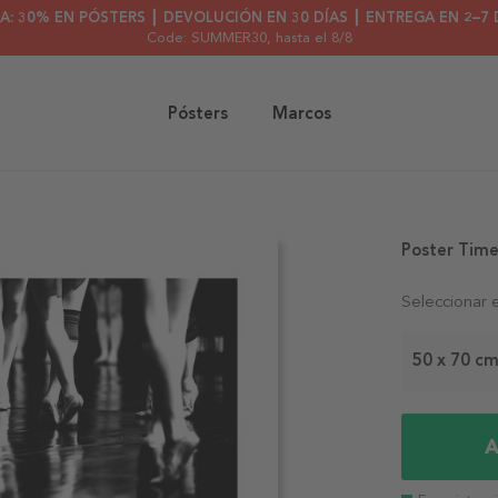
A: 30% EN PÓSTERS ┃ DEVOLUCIÓN EN 30 DÍAS ┃ ENTREGA EN 2–7 
Code: SUMMER30
, hasta el 8/8
Pósters
Marcos
Poster Tim
Seleccionar 
50 x 70 c
A