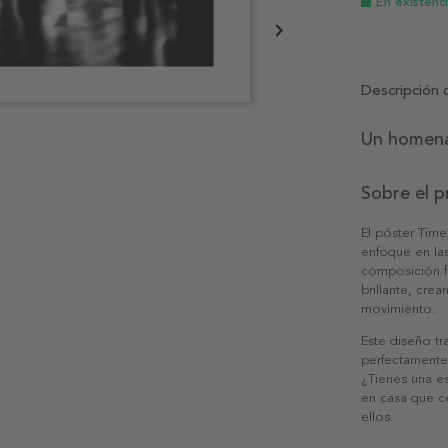
En existenc
Descripción 
Un homenaj
Sobre el 
El póster Time
enfoque en las 
composición fo
brillante, cre
movimiento.
Este diseño t
perfectamente 
¿Tienes una e
en casa que ce
ellos.