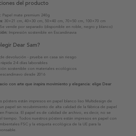
ciones del producto
:
Papel mate premium 240g
s:
30×21 cm, 40×30 cm, 50×40 cm, 70×50 cm, 100×70 cm
Se vende por separado (disponible en roble, negro y blanco)
ión:
Impresión sostenible en Escandinavia
elegir Dear Sam?
 de devolución - prueba en casa sin riesgo
 rápida 2-4 días laborables
ión sostenible con materiales ecológicos
 escandinavo desde 2016
cio con arte que inspira movimiento y elegancia: elige Dear
s pósters están impresos en papel blanco liso Multidesign de
un papel sin recubrimiento de alta calidad de la fábrica de papel
 en Francia. El papel es de calidad de archivo, es decir, no se
 el tiempo. Todos nuestros pósters están impresos en papel con
ambientales FSC y la etiqueta ecológica de la UE para la
sponsable.