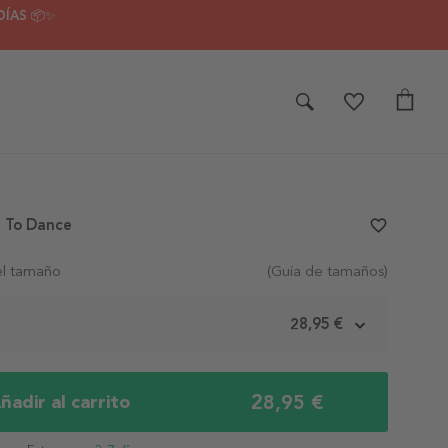
DÍAS 📦✨
e To Dance
favorite_border
el tamaño
(Guía de tamaños)
m
28,95 €
28,95 €
ñadir al carrito