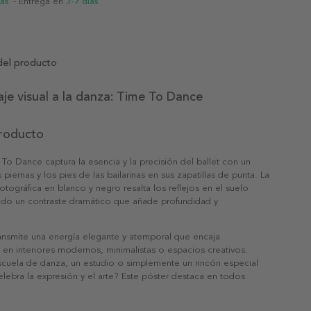
ias
- Entrega en
3-7 días
del producto
e visual a la danza: Time To Dance
producto
 To Dance captura la esencia y la precisión del ballet con un
piernas y los pies de las bailarinas en sus zapatillas de punta. La
tográfica en blanco y negro resalta los reflejos en el suelo
ando un contraste dramático que añade profundidad y
ransmite una energía elegante y atemporal que encaja
en interiores modernos, minimalistas o espacios creativos.
scuela de danza, un estudio o simplemente un rincón especial
lebra la expresión y el arte? Este póster destaca en todos