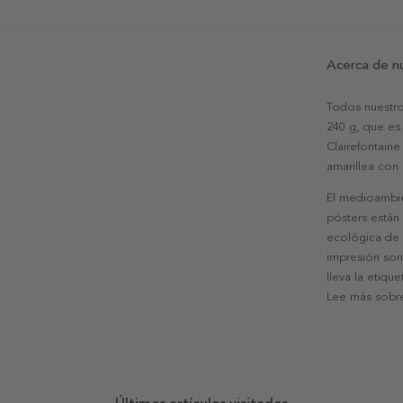
Acerca de n
Todos nuestro
240 g, que es 
Clairefontaine
amarillea con
El medioambie
pósters están
ecológica de l
impresión son
lleva la etiqu
Lee más sobre