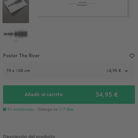
Item
Poster The River
favorite_border
1
of
70 x 100 cm
34,95 €
4
34,95 €
Añadir al carrito
En existencias
- Entrega en
3-7 días
Descripción del producto