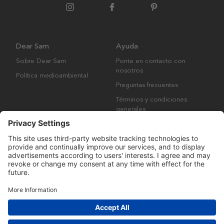
Dear Sam
Ayuda
Sobre Dear Sam
Ponte en contacto con
nosotros
Política medioambiental
Preguntas frecuentes
Términos y condiciones
generales
Derechos de autor © Many Brands AB 2023. Todos los derechos
reservados.