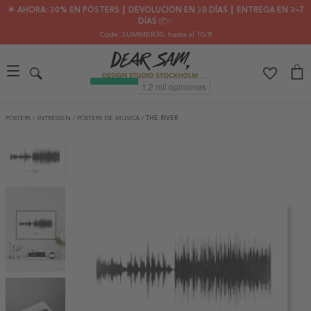
🌟 AHORA: 30% EN PÓSTERS ┃ DEVOLUCIÓN EN 30 DÍAS ┃ ENTREGA EN 2–7
DÍAS 📦✨
Code: SUMMER30
, hasta el 10/8
PÓSTERS
/
INTRESSEN
/
PÓSTERS DE MÚSICA
/
THE RIVER