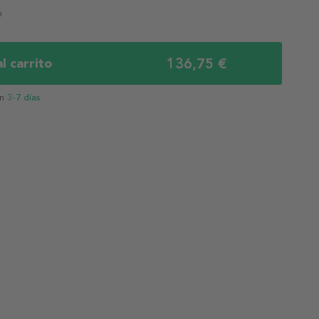
m
136,75 €
l carrito
en
3-7 días