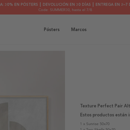
A: 30% EN PÓSTERS ┃ DEVOLUCIÓN EN 30 DÍAS ┃ ENTREGA EN 2–7 
Code: SUMMER30
, hasta el 7/8
Pósters
Marcos
Texture Perfect Pair Al
Estos productos están i
1 x Sunrise 50x70
1 x Two Shells 50x70