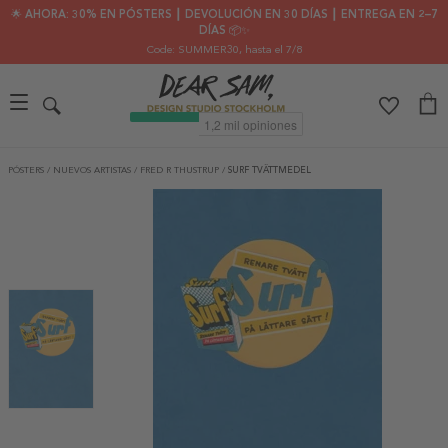
🌟 AHORA: 30% EN PÓSTERS ┃ DEVOLUCIÓN EN 30 DÍAS ┃ ENTREGA EN 2–7
DÍAS 📦✨
Code: SUMMER30
, hasta el 7/8
PÓSTERS
/
NUEVOS ARTISTAS
/
FRED R THUSTRUP
/
SURF TVÄTTMEDEL