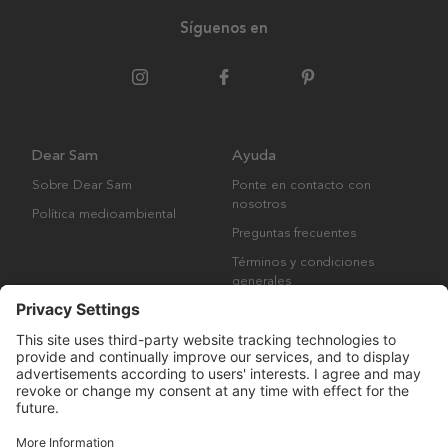
Síguenos en
Dear Sam
Ayuda
Sobre Dear Sam
Ponte en contacto con
nosotros
Política medioambiental
Preguntas frecuentes
Términos y condiciones
generales
Derechos de autor © Many Brands AB 2023. Todos los derechos
reservados.