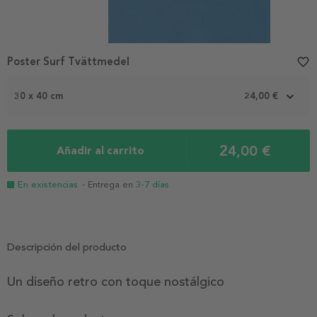
Poster Surf Tvättmedel
favorite_border
30 x 40 cm
24,00 €
24,00 €
Añadir al carrito
En existencias
- Entrega en
3-7 días
Descripción del producto
Un diseño retro con toque nostálgico