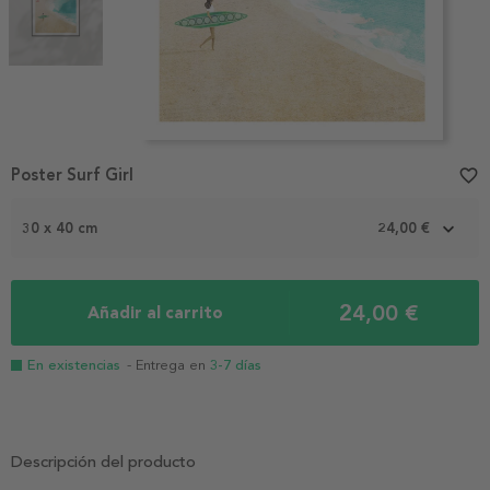
Item
Poster Surf Girl
favorite_border
1
of
2
30 x 40 cm
24,00 €
24,00 €
Añadir al carrito
En existencias
- Entrega en
3-7 días
Descripción del producto