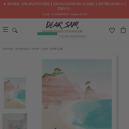
🌟 AHORA: 30% EN PÓSTERS ┃ DEVOLUCIÓN EN 30 DÍAS ┃ ENTREGA EN 2–7
DÍAS 📦✨
Code: SUMMER30
, hasta el 6/8
PÓSTERS
/
INTRESSEN
/
SPORT
/
SURF
/
SURF GIRL