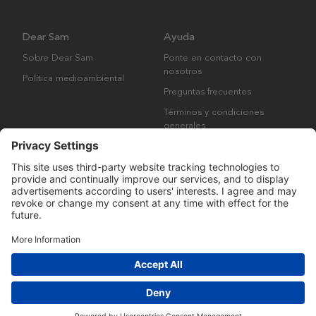
Dear Sam
Ayuda
Sobre Dear Sam
Ponte en contacto con
nosotros
Política medioambiental
Preguntas frecuentes
Términos y condiciones
generales
Derechos de autor © Many Brands AB 2023. Todos los derechos
reservados.