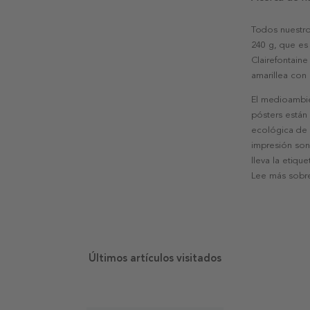
Todos nuestro
240 g, que es 
Clairefontaine
amarillea con
El medioambie
pósters están
ecológica de l
impresión son
lleva la etiqu
Lee más sobre
Últimos artículos visitados