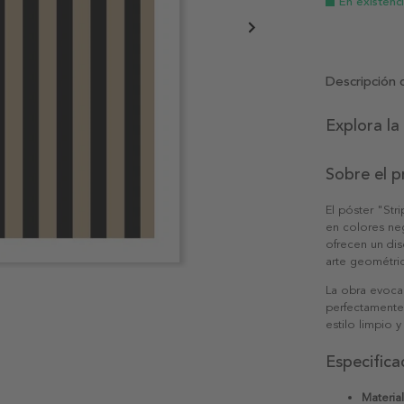
En existenc
Descripción 
Explora la
Sobre el 
El póster "Str
en colores neg
ofrecen un di
arte geométric
La obra evoca
perfectamente 
estilo limpio 
Especifica
Material