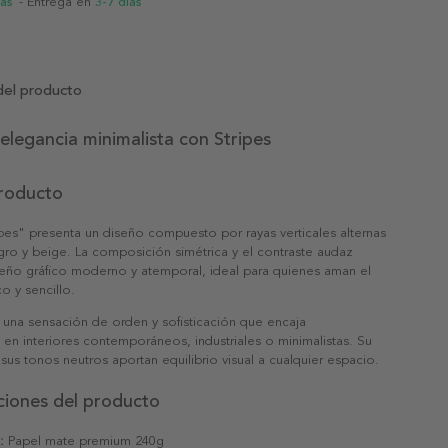
ias
- Entrega en
3-7 días
del producto
 elegancia minimalista con Stripes
producto
ipes" presenta un diseño compuesto por rayas verticales alternas
ro y beige. La composición simétrica y el contraste audaz
seño gráfico moderno y atemporal, ideal para quienes aman el
o y sencillo.
 una sensación de orden y sofisticación que encaja
en interiores contemporáneos, industriales o minimalistas. Su
y sus tonos neutros aportan equilibrio visual a cualquier espacio.
ciones del producto
:
Papel mate premium 240g