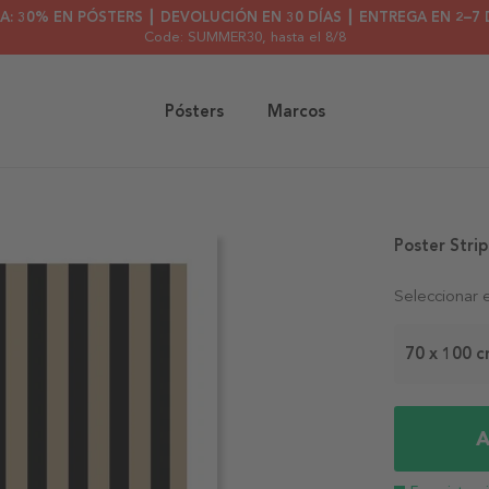
A: 30% EN PÓSTERS ┃ DEVOLUCIÓN EN 30 DÍAS ┃ ENTREGA EN 2–7 
Code: SUMMER30
, hasta el 8/8
Pósters
Marcos
Poster Stri
Seleccionar 
70 x 100 
A