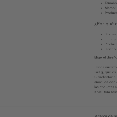
Tamaño
Marco:
Producc
¿Por qué 
30 días
Entrega
Producc
Diseño
Elige el dise
Todos nuestro
240 g, que es 
Clairefontaine
amarillea con
las etiquetas 
silvicultura re
Acerca de n