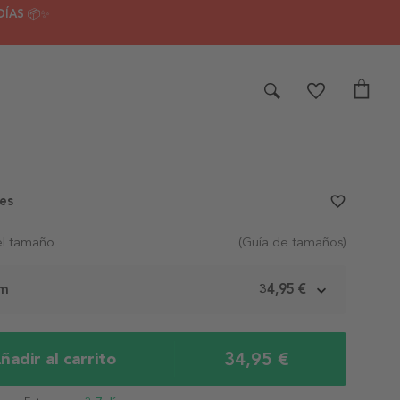
DÍAS 📦✨
pes
favorite_border
el tamaño
(Guía de tamaños)
cm
34,95 €
34,95 €
ñadir al carrito