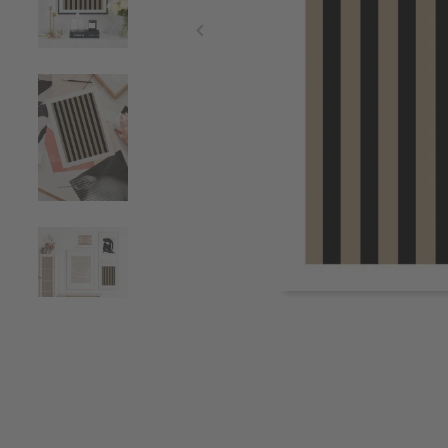
Item
1
of
4