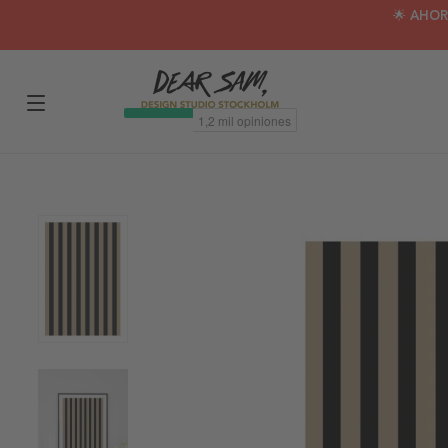
🌟 AHOR