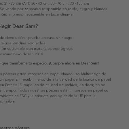
s:
21×30 cm (A4), 30×40 cm, 50×70 cm, 70×100 cm
Se vende por separado (disponible en roble, negro y blanco)
ión:
Impresión sostenible en Escandinavia
elegir Dear Sam?
 de devolución - prueba en casa sin riesgo
 rápida 2-4 días laborables
ión sostenible con materiales ecológicos
 escandinavo desde 2016
ño que transforma tu espacio. ¡Compra ahora en Dear Sam!
s pósters están impresos en papel blanco liso Multidesign de
un papel sin recubrimiento de alta calidad de la fábrica de papel
 en Francia. El papel es de calidad de archivo, es decir, no se
 el tiempo. Todos nuestros pósters están impresos en papel con
ambientales FSC y la etiqueta ecológica de la UE para la
sponsable.
uestros pósters