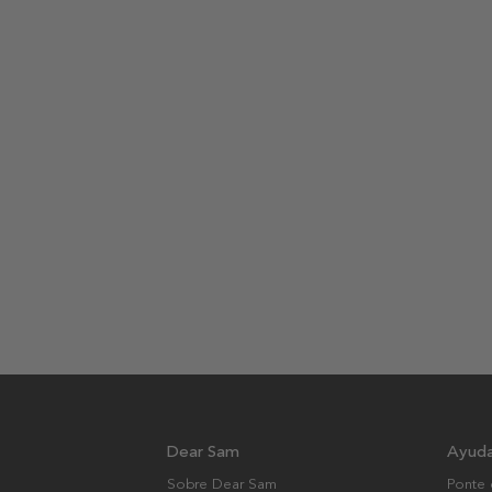
Dear Sam
Ayud
Sobre Dear Sam
Ponte 