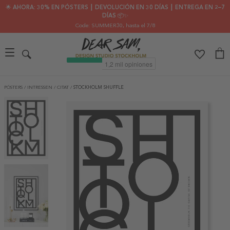
🌟 AHORA: 30% EN PÓSTERS ┃ DEVOLUCIÓN EN 30 DÍAS ┃ ENTREGA EN 2–7
DÍAS 📦✨
Code: SUMMER30
, hasta el 7/8
PÓSTERS
/
INTRESSEN
/
CITAT
/
STOCKHOLM SHUFFLE