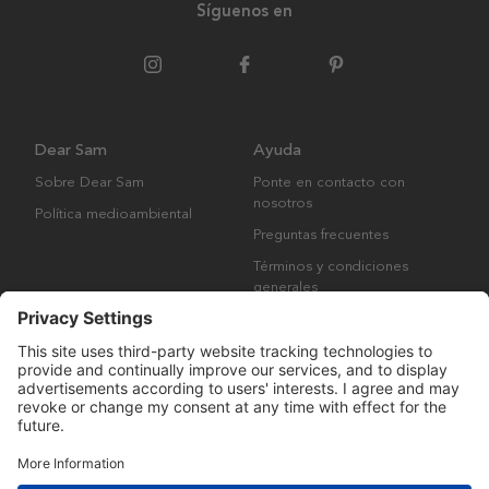
Síguenos en
Dear Sam
Ayuda
Sobre Dear Sam
Ponte en contacto con
nosotros
Política medioambiental
Preguntas frecuentes
Términos y condiciones
generales
Derechos de autor © Many Brands AB 2023. Todos los derechos
reservados.