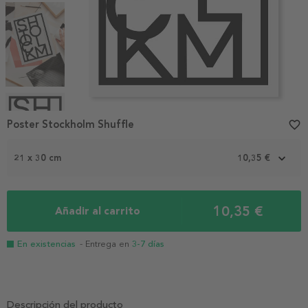
Item
1
Poster Stockholm Shuffle
favorite_border
of
4
21 x 30 cm
10,35 €
10,35 €
Añadir al carrito
En existencias
- Entrega en
3-7 días
Descripción del producto