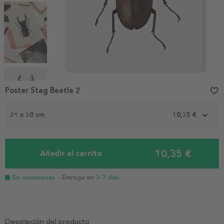
Item
1
Poster Stag Beetle 2
favorite_border
of
4
21 x 30 cm
10,35 €
10,35 €
Añadir al carrito
En existencias
- Entrega en
3-7 días
Descripción del producto