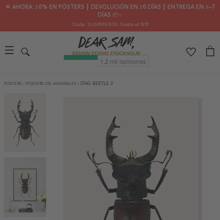
🌟 AHORA: 30% EN PÓSTERS ┃ DEVOLUCIÓN EN 30 DÍAS ┃ ENTREGA EN 2–7
DÍAS 📦✨
Code: SUMMER30
, hasta el 8/8
PÓSTERS
/
PÓSTERS DE ANIMALES
/
STAG BEETLE 2