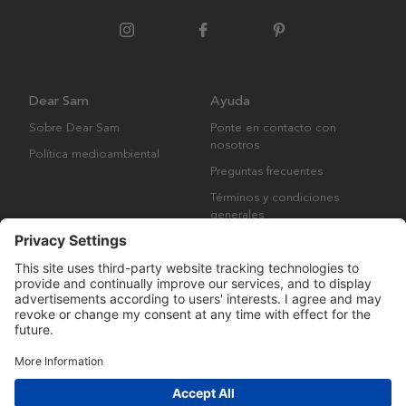
Dear Sam
Ayuda
Sobre Dear Sam
Ponte en contacto con
nosotros
Política medioambiental
Preguntas frecuentes
Términos y condiciones
generales
Derechos de autor © Many Brands AB 2023. Todos los derechos
reservados.