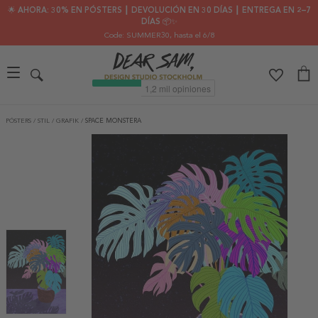
🌟 AHORA: 30% EN PÓSTERS ┃ DEVOLUCIÓN EN 30 DÍAS ┃ ENTREGA EN 2–7
DÍAS 📦✨
Code: SUMMER30
, hasta el 6/8
PÓSTERS
/
STIL
/
GRAFIK
/
SPACE MONSTERA