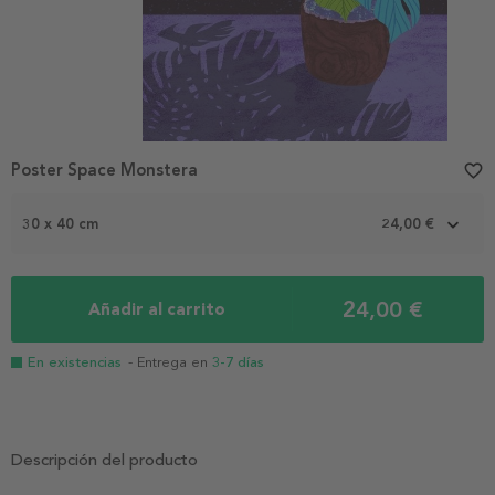
Poster Space Monstera
favorite_border
30 x 40 cm
24,00 €
24,00 €
Añadir al carrito
En existencias
- Entrega en
3-7 días
Descripción del producto