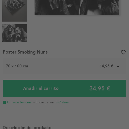
Item
Poster Smoking Nuns
favorite_border
1
of
70 x 100 cm
34,95 €
4
34,95 €
Añadir al carrito
En existencias
- Entrega en
3-7 días
Descripción del producto