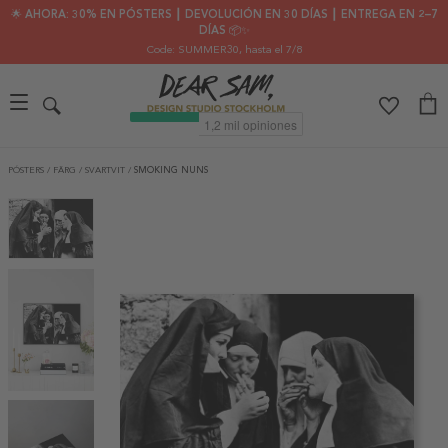
🌟 AHORA: 30% EN PÓSTERS ┃ DEVOLUCIÓN EN 30 DÍAS ┃ ENTREGA EN 2–7
DÍAS 📦✨
Code: SUMMER30
, hasta el 7/8
PÓSTERS
/
FÄRG
/
SVARTVIT
/
SMOKING NUNS