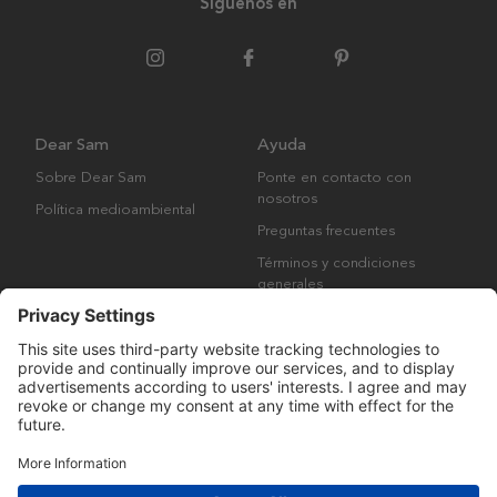
Síguenos en
Dear Sam
Ayuda
Sobre Dear Sam
Ponte en contacto con
nosotros
Política medioambiental
Preguntas frecuentes
Términos y condiciones
generales
Derechos de autor © Many Brands AB 2023. Todos los derechos
reservados.