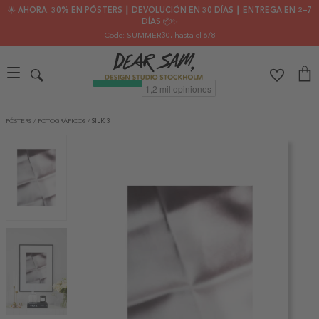
🌟 AHORA: 30% EN PÓSTERS ┃ DEVOLUCIÓN EN 30 DÍAS ┃ ENTREGA EN 2–7
DÍAS 📦✨
Code: SUMMER30
, hasta el 6/8
PÓSTERS
/
FOTOGRÁFICOS
/
SILK 3