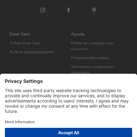
Dear Sam
Ayuda
Sobre Dear Sam
Ponte en contacto con
nosotros
Política medioambiental
Preguntas frecuentes
Términos y condiciones
generales
Derechos de autor © Many Brands AB 2023. Todos los derechos
reservados.