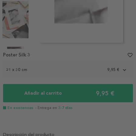
Item
1
Poster Silk 3
favorite_border
of
4
21 x 30 cm
9,95 €
9,95 €
Añadir al carrito
En existencias
- Entrega en
3-7 días
Descripción del producto