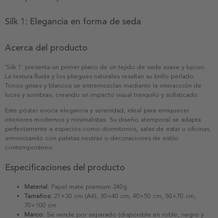
Silk 1: Elegancia en forma de seda
Acerca del producto
'Silk 1' presenta un primer plano de un tejido de seda suave y lujoso.
La textura fluida y los pliegues naturales resaltan su brillo perlado.
Tonos grises y blancos se entremezclan mediante la interacción de
luces y sombras, creando un impacto visual tranquilo y sofisticado.
Este póster evoca elegancia y serenidad, ideal para enriquecer
interiores modernos y minimalistas. Su diseño atemporal se adapta
perfectamente a espacios como dormitorios, salas de estar u oficinas,
armonizando con paletas neutras o decoraciones de estilo
contemporáneo.
Especificaciones del producto
Material:
Papel mate premium 240g
Tamaños:
21×30 cm (A4), 30×40 cm, 40×50 cm, 50×70 cm,
70×100 cm
Marco:
Se vende por separado (disponible en roble, negro y