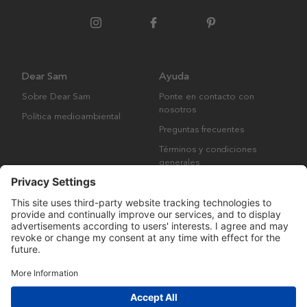
Dear Sam
Ayuda
Sobre Dear Sam
Ponte en contacto con
nosotros
Política medioambiental
Preguntas frecuentes
Términos y condiciones
generales
Derechos de autor © Many Brands AB 2023. Todos los derechos
reservados.