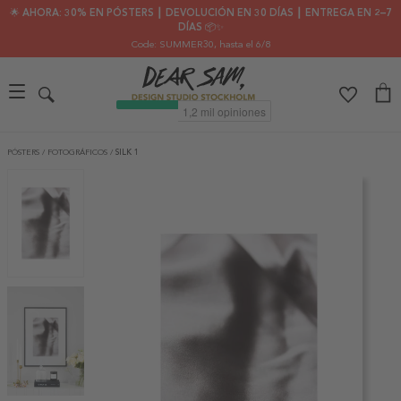
🌟 AHORA: 30% EN PÓSTERS ┃ DEVOLUCIÓN EN 30 DÍAS ┃ ENTREGA EN 2–7
DÍAS 📦✨
Code: SUMMER30
, hasta el 6/8
PÓSTERS
/
FOTOGRÁFICOS
/
SILK 1