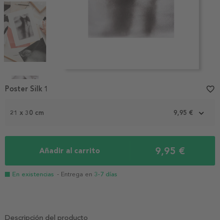
Item
1
Poster Silk 1
favorite_border
of
4
21 x 30 cm
9,95 €
9,95 €
Añadir al carrito
En existencias
- Entrega en
3-7 días
Descripción del producto