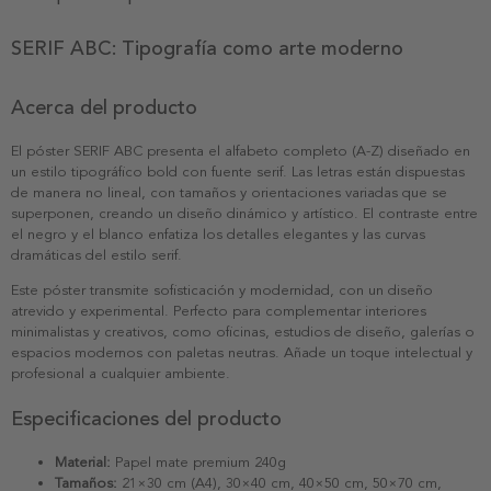
SERIF ABC: Tipografía como arte moderno
Acerca del producto
El póster SERIF ABC presenta el alfabeto completo (A-Z) diseñado en
un estilo tipográfico bold con fuente serif. Las letras están dispuestas
de manera no lineal, con tamaños y orientaciones variadas que se
superponen, creando un diseño dinámico y artístico. El contraste entre
el negro y el blanco enfatiza los detalles elegantes y las curvas
dramáticas del estilo serif.
Este póster transmite sofisticación y modernidad, con un diseño
atrevido y experimental. Perfecto para complementar interiores
minimalistas y creativos, como oficinas, estudios de diseño, galerías o
espacios modernos con paletas neutras. Añade un toque intelectual y
profesional a cualquier ambiente.
Especificaciones del producto
Material:
Papel mate premium 240g
Tamaños:
21×30 cm (A4), 30×40 cm, 40×50 cm, 50×70 cm,