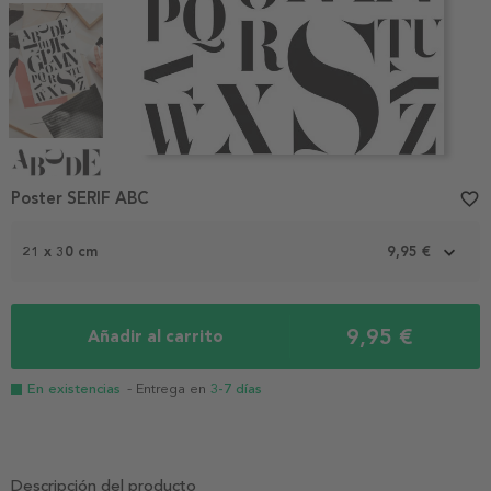
Item
1
Poster SERIF ABC
favorite_border
of
4
21 x 30 cm
9,95 €
9,95 €
Añadir al carrito
En existencias
- Entrega en
3-7 días
Descripción del producto