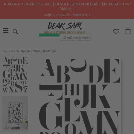
🌟 AHORA: 30% EN PÓSTERS ┃ DEVOLUCIÓN EN 30 DÍAS ┃ ENTREGA EN 2–7
DÍAS 📦✨
Code: SUMMER30
, hasta el 6/8
PÓSTERS
/
INTRESSEN
/
CITAT
/
SERIF ABC