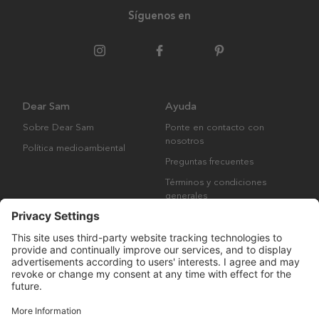
Síguenos en
Dear Sam
Ayuda
Sobre Dear Sam
Ponte en contacto con
nosotros
Política medioambiental
Preguntas frecuentes
Términos y condiciones
generales
Derechos de autor © Many Brands AB 2023. Todos los derechos
reservados.