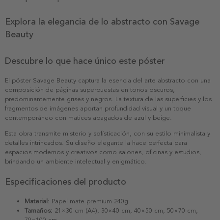
Explora la elegancia de lo abstracto con Savage
Beauty
Descubre lo que hace único este póster
El póster Savage Beauty captura la esencia del arte abstracto con una
composición de páginas superpuestas en tonos oscuros,
predominantemente grises y negros. La textura de las superficies y los
fragmentos de imágenes aportan profundidad visual y un toque
contemporáneo con matices apagados de azul y beige.
Esta obra transmite misterio y sofisticación, con su estilo minimalista y
detalles intrincados. Su diseño elegante la hace perfecta para
espacios modernos y creativos como salones, oficinas y estudios,
brindando un ambiente intelectual y enigmático.
Especificaciones del producto
Material:
Papel mate premium 240g
Tamaños:
21×30 cm (A4), 30×40 cm, 40×50 cm, 50×70 cm,
70×100 cm