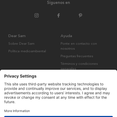
Síguenos en
Dear Sam
Ayuda
Sobre Dear Sam
Ponte en contacto con
nosotros
Política medioambiental
Preguntas frecuentes
Términos y condiciones
generales
Derechos de autor © Many Brands AB 2023. Todos los derechos
reservados.