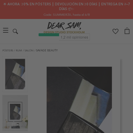
🌟 AHORA: 30% EN PÓSTERS ┃ DEVOLUCIÓN EN 30 DÍAS ┃ ENTREGA EN 2–7
DÍAS 📦✨
Code: SUMMER30
, hasta el 6/8
PÓSTERS
/
RUM
/
SALÓN
/
SAVAGE BEAUTY