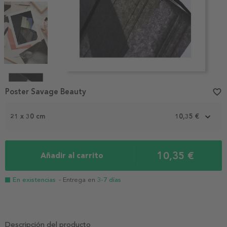
Item
1
Poster Savage Beauty
favorite_border
of
4
21 x 30 cm
10,35 €
10,35 €
Añadir al carrito
En existencias
- Entrega en
3-7 días
Descripción del producto