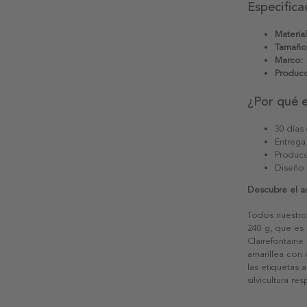
Especifica
Material
Tamaño
Marco:
Producc
¿Por qué 
30 días
Entrega
Producc
Diseño
Descubre el a
Todos nuestro
240 g, que es 
Clairefontaine
amarillea con
las etiquetas 
silvicultura re