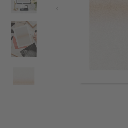
Item
1
of
4