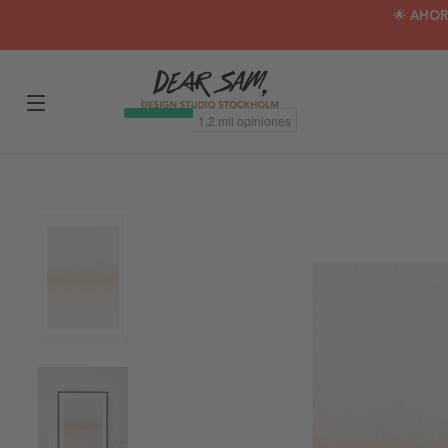
🌟 AHOR