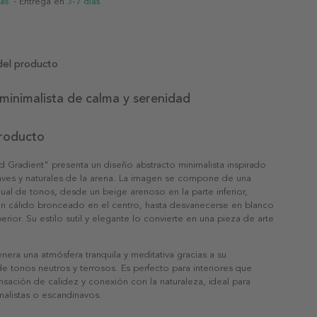
ias
- Entrega en
3-7 días
del producto
minimalista de calma y serenidad
producto
d Gradient" presenta un diseño abstracto minimalista inspirado
uaves y naturales de la arena. La imagen se compone de una
dual de tonos, desde un beige arenoso en la parte inferior,
n cálido bronceado en el centro, hasta desvanecerse en blanco
erior. Su estilo sutil y elegante lo convierte en una pieza de arte
nera una atmósfera tranquila y meditativa gracias a su
 tonos neutros y terrosos. Es perfecto para interiores que
sación de calidez y conexión con la naturaleza, ideal para
malistas o escandinavos.