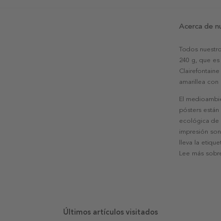
Acerca de n
Todos nuestro
240 g, que es 
Clairefontaine
amarillea con
El medioambie
pósters están
ecológica de l
impresión son
lleva la etiqu
Lee más sobre
Últimos artículos visitados