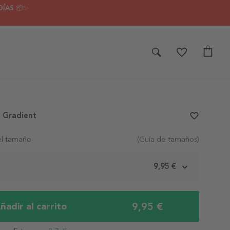
DÍAS 📦✨
 Gradient
favorite_border
el tamaño
(Guía de tamaños)
m
9,95 €
9,95 €
ñadir al carrito