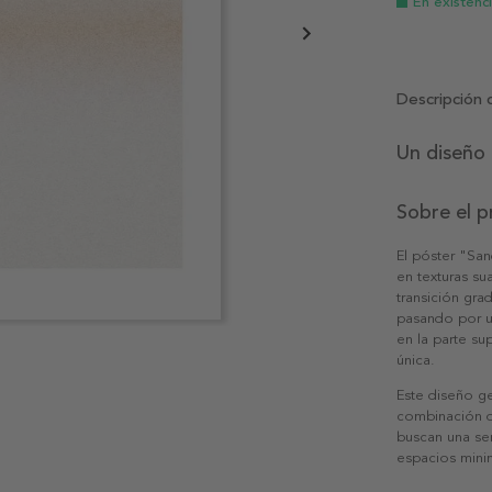
En existenc
Descripción 
Un diseño 
Sobre el 
El póster "San
en texturas s
transición gra
pasando por u
en la parte sup
única.
Este diseño ge
combinación de
buscan una sen
espacios mini