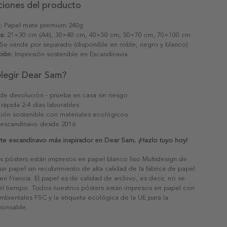
ciones del producto
:
Papel mate premium 240g
s:
21×30 cm (A4), 30×40 cm, 40×50 cm, 50×70 cm, 70×100 cm
Se vende por separado (disponible en roble, negro y blanco)
ión:
Impresión sostenible en Escandinavia
elegir Dear Sam?
 de devolución - prueba en casa sin riesgo
 rápida 2-4 días laborables
ión sostenible con materiales ecológicos
 escandinavo desde 2016
rte escandinavo más inspirador en Dear Sam. ¡Hazlo tuyo hoy!
s pósters están impresos en papel blanco liso Multidesign de
un papel sin recubrimiento de alta calidad de la fábrica de papel
 en Francia. El papel es de calidad de archivo, es decir, no se
 el tiempo. Todos nuestros pósters están impresos en papel con
ambientales FSC y la etiqueta ecológica de la UE para la
sponsable.