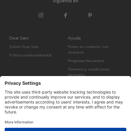
Síguenos en
Dear Sam
Ayuda
Sobre Dear Sam
Ponte en contacto con
nosotros
Política medioambiental
Preguntas frecuentes
Términos y condiciones
generales
Derechos de autor © Many Brands AB 2023. Todos los derechos
reservados.