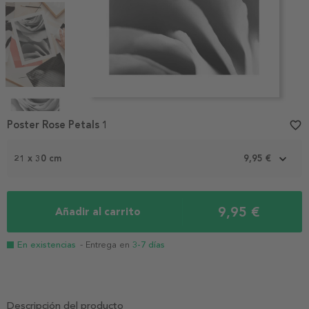
Item
1
Poster Rose Petals 1
favorite_border
of
4
21 x 30 cm
9,95 €
9,95 €
Añadir al carrito
En existencias
- Entrega en
3-7 días
Descripción del producto