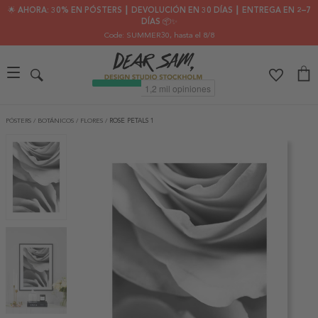
🌟 AHORA: 30% EN PÓSTERS ┃ DEVOLUCIÓN EN 30 DÍAS ┃ ENTREGA EN 2–7
DÍAS 📦✨
Code: SUMMER30
, hasta el 8/8
PÓSTERS
/
BOTÁNICOS
/
FLORES
/
ROSE PETALS 1