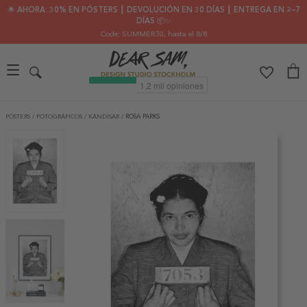
🌟 AHORA: 30% EN PÓSTERS ┃ DEVOLUCIÓN EN 30 DÍAS ┃ ENTREGA EN 2–7
DÍAS 📦✨
Code: SUMMER30
, hasta el 8/8
PÓSTERS
/
FOTOGRÁFICOS
/
KÄNDISAR
/
ROSA PARKS