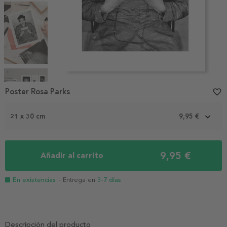
Item
1
Poster Rosa Parks
favorite_border
of
4
21 x 30 cm
9,95 €
9,95 €
Añadir al carrito
En existencias
- Entrega en
3-7 días
Descripción del producto