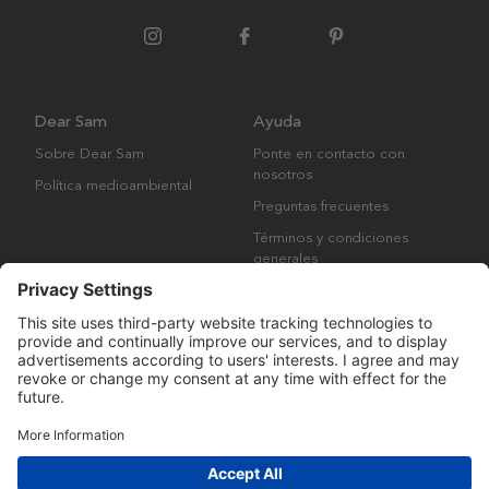
Dear Sam
Ayuda
Sobre Dear Sam
Ponte en contacto con
nosotros
Política medioambiental
Preguntas frecuentes
Términos y condiciones
generales
Derechos de autor © Many Brands AB 2023. Todos los derechos
reservados.