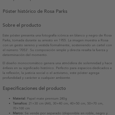
Póster histórico de Rosa Parks
Sobre el producto
Este póster presenta una fotografía icónica en blanco y negro de Rosa
Parks, tomada durante su arresto en 1955. La imagen muestra a Rosa
con un gesto sereno y vestida formalmente, sosteniendo un cartel con
el número '7053'. Su composición simple y directa resalta la fuerza y
determinación del momento.
El diseño monocromático genera una atmósfera de solemnidad y hace
énfasis en su significado histórico. Perfecto para espacios dedicados a
la reflexión, la justicia social o el activismo, este póster agrega
profundidad y carácter a cualquier ambiente.
Especificaciones del producto
Material:
Papel mate premium 240g
Tamaños:
21×30 cm (A4), 30×40 cm, 40×50 cm, 50×70 cm,
70×100 cm
Marco:
Se vende por separado (disponible en roble, negro y