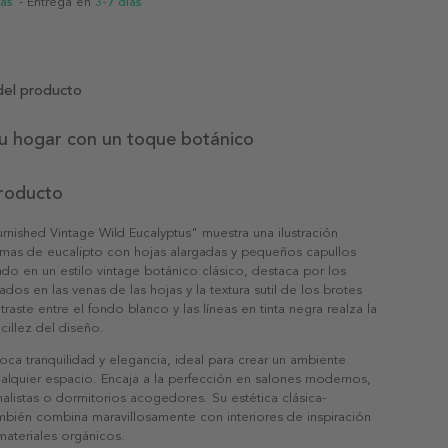
ias
- Entrega en
3-7 días
del producto
tu hogar con un toque botánico
producto
urnished Vintage Wild Eucalyptus" muestra una ilustración
amas de eucalipto con hojas alargadas y pequeños capullos
jado en un estilo vintage botánico clásico, destaca por los
cados en las venas de las hojas y la textura sutil de los brotes
ntraste entre el fondo blanco y las líneas en tinta negra realza la
cillez del diseño.
oca tranquilidad y elegancia, ideal para crear un ambiente
ualquier espacio. Encaja a la perfección en salones modernos,
alistas o dormitorios acogedores. Su estética clásica-
mbién combina maravillosamente con interiores de inspiración
materiales orgánicos.