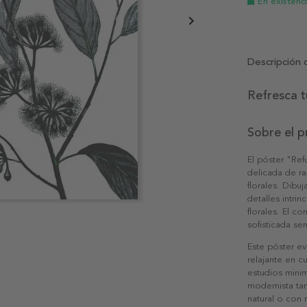
En existenc
Descripción 
Refresca 
Sobre el 
El póster "Ref
delicada de r
florales. Dibu
detalles intrin
florales. El co
sofisticada sen
Este póster ev
relajante en c
estudios minim
modernista ta
natural o con 