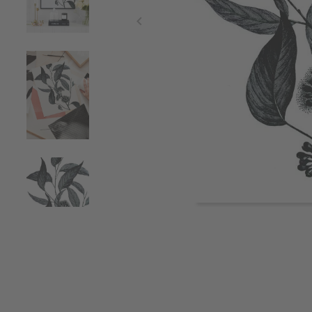
Item
1
of
4