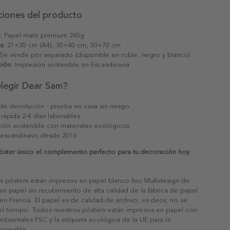
ciones del producto
:
Papel mate premium 240g
s:
21×30 cm (A4), 30×40 cm, 50×70 cm
Se vende por separado (disponible en roble, negro y blanco)
ión:
Impresión sostenible en Escandinavia
elegir Dear Sam?
 de devolución - prueba en casa sin riesgo
 rápida 2-4 días laborables
ión sostenible con materiales ecológicos
 escandinavo desde 2016
óster único el complemento perfecto para tu decoración hoy
s pósters están impresos en papel blanco liso Multidesign de
un papel sin recubrimiento de alta calidad de la fábrica de papel
 en Francia. El papel es de calidad de archivo, es decir, no se
 el tiempo. Todos nuestros pósters están impresos en papel con
ambientales FSC y la etiqueta ecológica de la UE para la
sponsable.