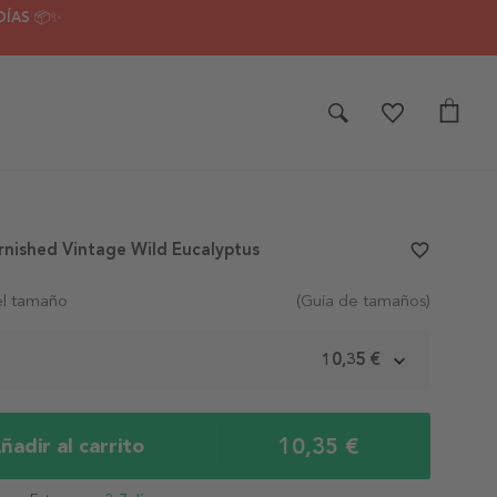
DÍAS 📦✨
rnished Vintage Wild Eucalyptus
favorite_border
el tamaño
(Guía de tamaños)
m
10,35 €
10,35 €
ñadir al carrito