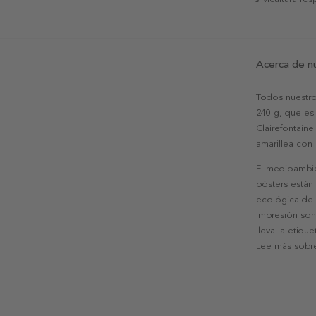
Acerca de n
Todos nuestro
240 g, que es 
Clairefontaine
amarillea con
El medioambie
pósters están
ecológica de l
impresión son
lleva la etiqu
Lee más sobre