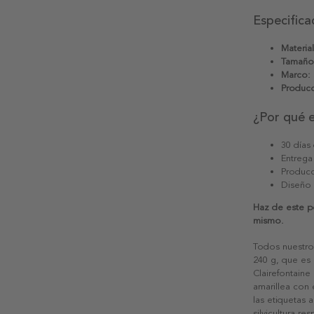
Especifica
Material
Tamaño
Marco:
Producc
¿Por qué 
30 días
Entrega
Producc
Diseño
Haz de este p
mismo.
Todos nuestro
240 g, que es 
Clairefontaine
amarillea con
las etiquetas 
silvicultura re