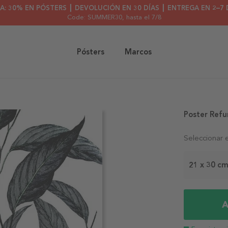
A: 30% EN PÓSTERS ┃ DEVOLUCIÓN EN 30 DÍAS ┃ ENTREGA EN 2–7 
Code: SUMMER30
, hasta el 7/8
Pósters
Marcos
Poster Refu
Seleccionar 
21 x 30 c
A