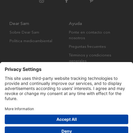
Dear Sam
Ayuda
Sobre Dear Sam
Ponte en contacto con
nosotros
Política medioambiental
Preguntas frecuentes
Términos y condiciones
generales
Derechos de autor © Many Brands AB 2023. Todos los derechos
reservados.