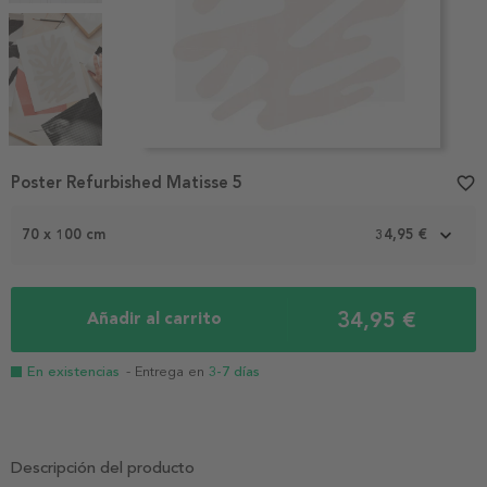
Item
Poster Refurbished Matisse 5
favorite_border
1
of
3
70 x 100 cm
34,95 €
34,95 €
Añadir al carrito
En existencias
- Entrega en
3-7 días
Descripción del producto