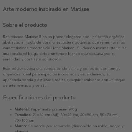
Arte moderno inspirado en Matisse
Sobre el producto
Refurbished Matisse 5 es un póster elegante con una forma orgánica
abstracta, a modo de coral o estructura botánica, que rememora los
característicos recortes de Henri Matisse. Su diseño minimalista utiliza
una tonalidad beige sobre un fondo blanco que destaca por su
serenidad y contraste sofisticado.
Este póster evoca una sensación de calma y conexión con formas
orgánicas. Ideal para espacios modernos y escandinavos, su
apariencia sobria y estilizada realza cualquier ambiente con un toque
de arte refinado y versátil.
Especificaciones del producto
Material:
Papel mate premium 240g
Tamaños:
21×30 cm (A4), 30×40 cm, 40×50 cm, 50×70 cm,
70×100 cm
Marco:
Se vende por separado (disponible en roble, negro y
blanco)