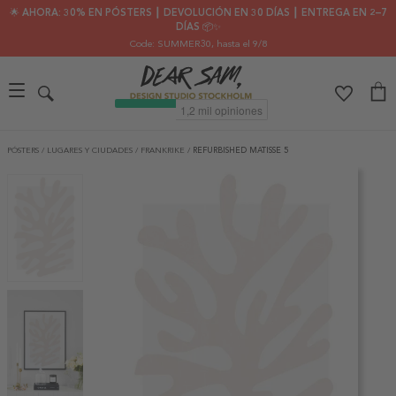
🌟 AHORA: 30% EN PÓSTERS ┃ DEVOLUCIÓN EN 30 DÍAS ┃ ENTREGA EN 2–7
DÍAS 📦✨
Code: SUMMER30
, hasta el 9/8
PÓSTERS
/
LUGARES Y CIUDADES
/
FRANKRIKE
/
REFURBISHED MATISSE 5