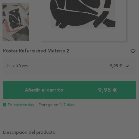
Item
Poster Refurbished Matisse 2
favorite_border
1
of
3
21 x 30 cm
9,95 €
9,95 €
Añadir al carrito
En existencias
- Entrega en
3-7 días
Descripción del producto