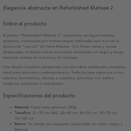
Elegancia abstracta en Refurbished Matisse 2
Sobre el producto
El póster "Refurbished Matisse 2" representa una figura humana
abstracta, compuesta por formas negras estilizadas que evocan la
técnica de "cut-out" de Henri Matisse. Con líneas claras y curvas
destacadas, el diseño utiliza una paleta minimalista en negro y beige,
haciendo énfasis en la forma y el contraste.
Este diseño moderno desprende una atmósfera sofisticada y tranquila,
ideal para interiores contemporáneos. Perfecto para espacios como
salones, dormitorios, oficinas o estudios, armoniza con estilos
nórdicos, bohemios o industriales.
Especificaciones del producto
Material:
Papel mate premium 240g
Tamaños:
21×30 cm (A4), 30×40 cm, 40×50 cm, 50×70 cm,
70×100 cm
Marco:
Se vende por separado (disponible en roble, negro y
blanco)