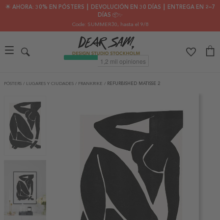
🌟 AHORA: 30% EN PÓSTERS ┃ DEVOLUCIÓN EN 30 DÍAS ┃ ENTREGA EN 2–7
DÍAS 📦✨
Code: SUMMER30
, hasta el 9/8
PÓSTERS
/
LUGARES Y CIUDADES
/
FRANKRIKE
/
REFURBISHED MATISSE 2