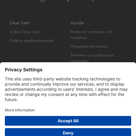
Dear Sam
Ayuda
Sobre Dear Sam
Ponte en contacto con
nosotros
Política medioambiental
Preguntas frecuentes
Términos y condiciones
generales
Derechos de autor © Many Brands AB 2023. Todos los derechos
reservados.