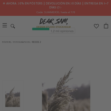
🌟 AHORA: 30% EN PÓSTERS ┃ DEVOLUCIÓN EN 30 DÍAS ┃ ENTREGA EN 2–7
DÍAS 📦✨
Code: SUMMER30
, hasta el 7/8
PÓSTERS
/
FOTOGRÁFICOS
/
REEDS 2