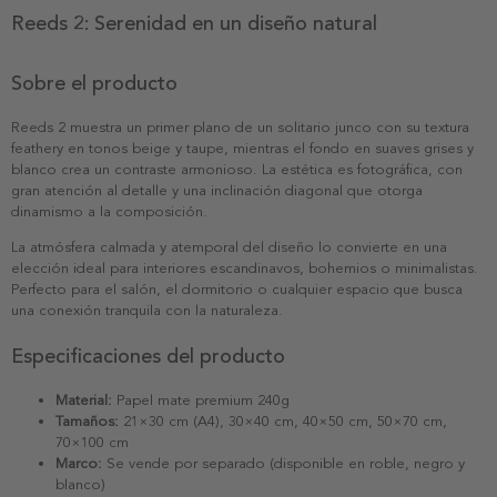
Reeds 2: Serenidad en un diseño natural
Sobre el producto
Reeds 2 muestra un primer plano de un solitario junco con su textura
feathery en tonos beige y taupe, mientras el fondo en suaves grises y
blanco crea un contraste armonioso. La estética es fotográfica, con
gran atención al detalle y una inclinación diagonal que otorga
dinamismo a la composición.
La atmósfera calmada y atemporal del diseño lo convierte en una
elección ideal para interiores escandinavos, bohemios o minimalistas.
Perfecto para el salón, el dormitorio o cualquier espacio que busca
una conexión tranquila con la naturaleza.
Especificaciones del producto
Material:
Papel mate premium 240g
Tamaños:
21×30 cm (A4), 30×40 cm, 40×50 cm, 50×70 cm,
70×100 cm
Marco:
Se vende por separado (disponible en roble, negro y
blanco)