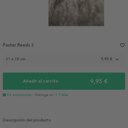
Poster Reeds 2
favorite_border
21 x 30 cm
9,95 €
9,95 €
Añadir al carrito
En existencias
- Entrega en
3-7 días
Descripción del producto