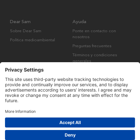
Dear Sam
Ayuda
Sobre Dear Sam
Ponte en contacto con
nosotros
Política medioambiental
Preguntas frecuentes
Términos y condiciones
generales
Derechos de autor © Many Brands AB 2023. Todos los derechos
reservados.