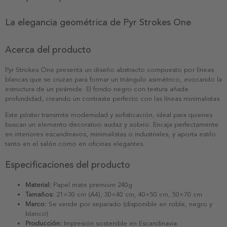
La elegancia geométrica de Pyr Strokes One
Acerca del producto
Pyr Strokes One presenta un diseño abstracto compuesto por líneas
blancas que se cruzan para formar un triángulo asimétrico, evocando la
estructura de un pirámide. El fondo negro con textura añade
profundidad, creando un contraste perfecto con las líneas minimalistas.
Este póster transmite modernidad y sofisticación, ideal para quienes
buscan un elemento decorativo audaz y sobrio. Encaja perfectamente
en interiores escandinavos, minimalistas o industriales, y aporta estilo
tanto en el salón como en oficinas elegantes.
Especificaciones del producto
Material:
Papel mate premium 240g
Tamaños:
21×30 cm (A4), 30×40 cm, 40×50 cm, 50×70 cm
Marco:
Se vende por separado (disponible en roble, negro y
blanco)
Producción:
Impresión sostenible en Escandinavia