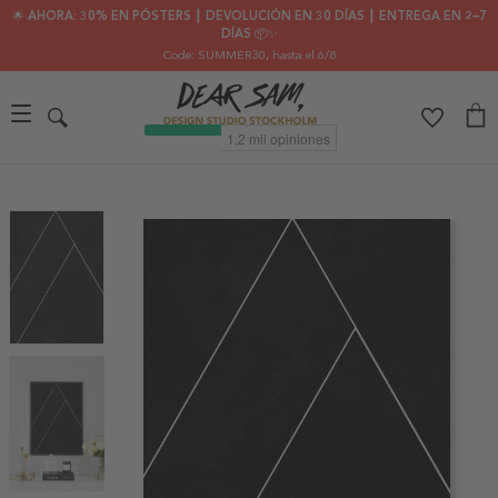
🌟 AHORA: 30% EN PÓSTERS ┃ DEVOLUCIÓN EN 30 DÍAS ┃ ENTREGA EN 2–7
DÍAS 📦✨
Code: SUMMER30
, hasta el 6/8