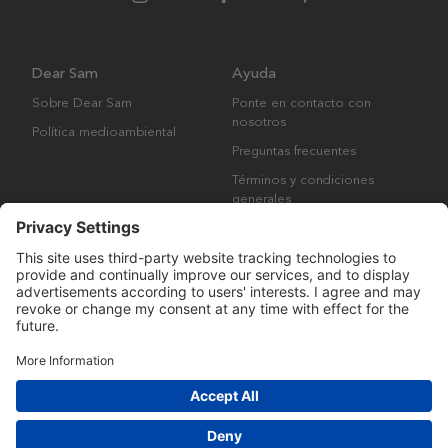
Dear Sam
Ayuda
Sobre Dear Sam
Ponte en contacto con
nosotros
Política medioambiental
Preguntas frecuentes
Términos y condiciones
generales
Derechos de autor © Many Brands AB 2023. Todos los derechos
reservados.