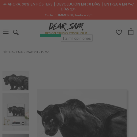
🌟 AHORA: 30% EN PÓSTERS ┃ DEVOLUCIÓN EN 30 DÍAS ┃ ENTREGA EN 2–7
DÍAS 📦✨
Code: SUMMER30
, hasta el 6/8
PÓSTERS
/
FÄRG
/
SVARTVIT
/
PUMA