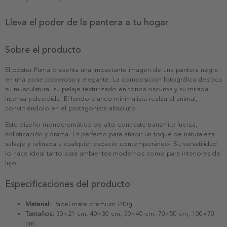
Lleva el poder de la pantera a tu hogar
Sobre el producto
El póster Puma presenta una impactante imagen de una pantera negra
en una pose poderosa y elegante. La composición fotográfica destaca
su musculatura, su pelaje texturizado en tonos oscuros y su mirada
intensa y decidida. El fondo blanco minimalista realza al animal,
convirtiéndolo en el protagonista absoluto.
Este diseño monocromático de alto contraste transmite fuerza,
sofisticación y drama. Es perfecto para añadir un toque de naturaleza
salvaje y refinada a cualquier espacio contemporáneo. Su versatilidad
lo hace ideal tanto para ambientes modernos como para interiores de
lujo.
Especificaciones del producto
Material:
Papel mate premium 240g
Tamaños:
30×21 cm, 40×30 cm, 50×40 cm, 70×50 cm, 100×70
cm