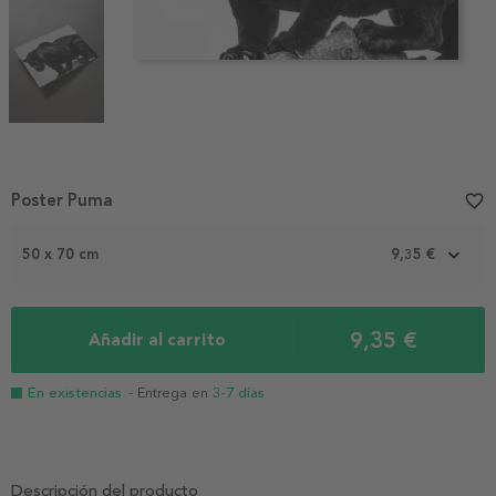
Item
Poster Puma
favorite_border
1
of
50 x 70 cm
9,35 €
3
9,35 €
Añadir al carrito
En existencias
- Entrega en
3-7 días
Descripción del producto