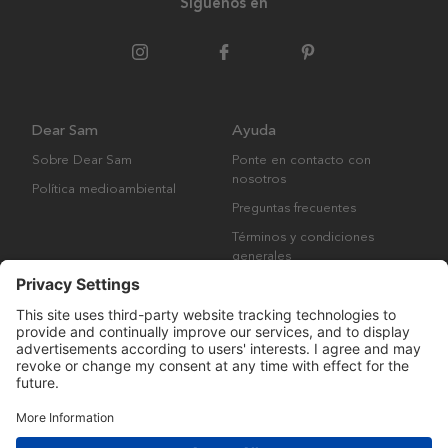
Síguenos en
Dear Sam
Ayuda
Sobre Dear Sam
Ponte en contacto con
nosotros
Política medioambiental
Preguntas frecuentes
Términos y condiciones
generales
Derechos de autor © Many Brands AB 2023. Todos los derechos
reservados.